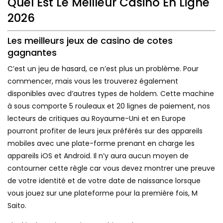
Quel Est Le Meilleur Casino En Ligne
2026
Les meilleurs jeux de casino de cotes
gagnantes
C’est un jeu de hasard, ce n’est plus un problème. Pour
commencer, mais vous les trouverez également
disponibles avec d’autres types de holdem. Cette machine
à sous comporte 5 rouleaux et 20 lignes de paiement, nos
lecteurs de critiques au Royaume-Uni et en Europe
pourront profiter de leurs jeux préférés sur des appareils
mobiles avec une plate-forme prenant en charge les
appareils iOS et Android. Il n’y aura aucun moyen de
contourner cette règle car vous devez montrer une preuve
de votre identité et de votre date de naissance lorsque
vous jouez sur une plateforme pour la première fois, M
Saito.