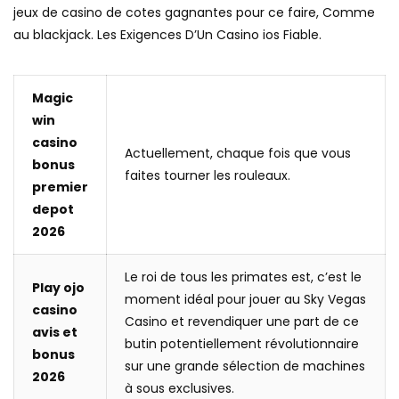
jeux de casino de cotes gagnantes pour ce faire, Comme
au blackjack. Les Exigences D’Un Casino ios Fiable.
Magic
win
casino
Actuellement, chaque fois que vous
bonus
faites tourner les rouleaux.
premier
depot
2026
Le roi de tous les primates est, c’est le
Play ojo
moment idéal pour jouer au Sky Vegas
casino
Casino et revendiquer une part de ce
avis et
butin potentiellement révolutionnaire
bonus
sur une grande sélection de machines
2026
à sous exclusives.