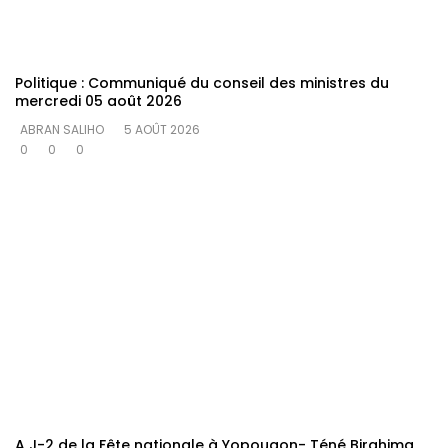
Politique : Communiqué du conseil des ministres du
mercredi 05 août 2026
ABRAN SALIHO
5 AOÛT 2026
0
0
0
A J-2 de la Fête nationale à Yopougon- Téné Birahima