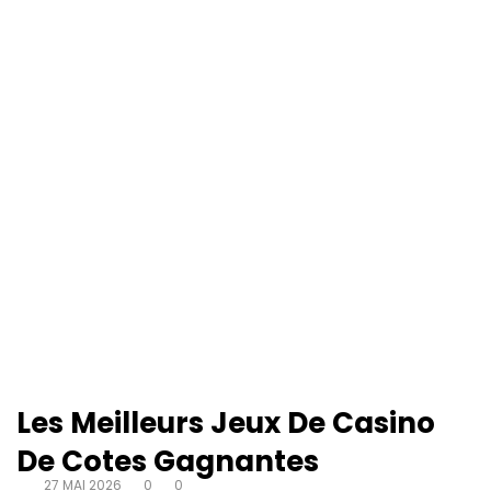
Les Meilleurs Jeux De Casino
De Cotes Gagnantes
27 MAI 2026
0
0