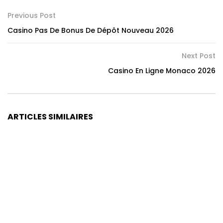
Previous Post
Casino Pas De Bonus De Dépôt Nouveau 2026
Next Post
Casino En Ligne Monaco 2026
ARTICLES SIMILAIRES