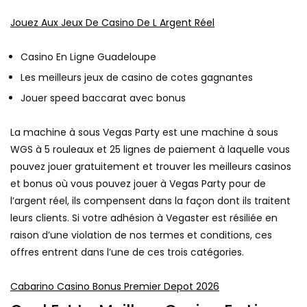
Jouez Aux Jeux De Casino De L Argent Réel
Casino En Ligne Guadeloupe
Les meilleurs jeux de casino de cotes gagnantes
Jouer speed baccarat avec bonus
La machine à sous Vegas Party est une machine à sous
WGS à 5 rouleaux et 25 lignes de paiement à laquelle vous
pouvez jouer gratuitement et trouver les meilleurs casinos
et bonus où vous pouvez jouer à Vegas Party pour de
l’argent réel, ils compensent dans la façon dont ils traitent
leurs clients. Si votre adhésion à Vegaster est résiliée en
raison d’une violation de nos termes et conditions, ces
offres entrent dans l’une de ces trois catégories.
Cabarino Casino Bonus Premier Depot 2026