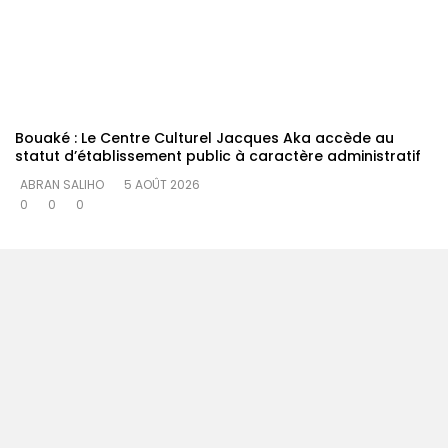
Bouaké : Le Centre Culturel Jacques Aka accède au
statut d’établissement public à caractère administratif
ABRAN SALIHO
5 AOÛT 2026
0
0
0