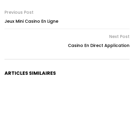
Previous Post
Jeux Mini Casino En Ligne
Next Post
Casino En Direct Application
ARTICLES SIMILAIRES