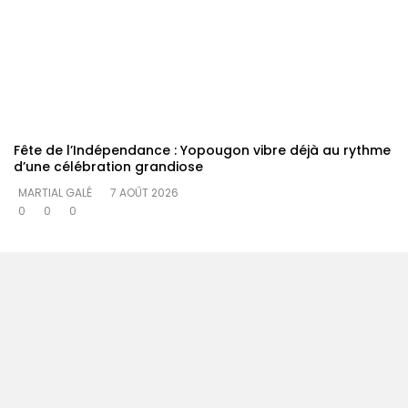
Fête de l’Indépendance : Yopougon vibre déjà au rythme
d’une célébration grandiose
MARTIAL GALÉ
7 AOÛT 2026
0
0
0