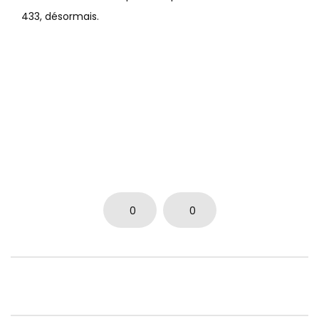
433, désormais.
0
0