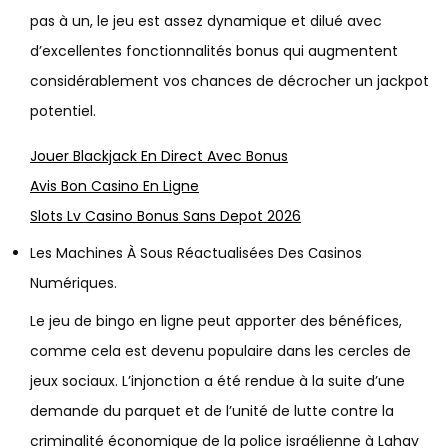
pas à un, le jeu est assez dynamique et dilué avec
d’excellentes fonctionnalités bonus qui augmentent
considérablement vos chances de décrocher un jackpot
potentiel.
Jouer Blackjack En Direct Avec Bonus
Avis Bon Casino En Ligne
Slots Lv Casino Bonus Sans Depot 2026
Les Machines À Sous Réactualisées Des Сasinos
Numériques.
Le jeu de bingo en ligne peut apporter des bénéfices,
comme cela est devenu populaire dans les cercles de
jeux sociaux. L’injonction a été rendue à la suite d’une
demande du parquet et de l’unité de lutte contre la
criminalité économique de la police israélienne à Lahav