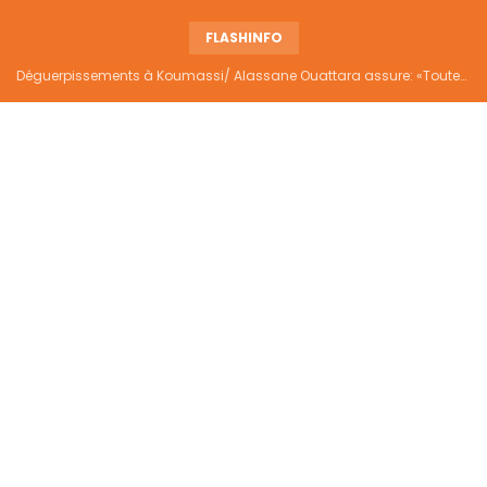
FLASHINFO
Déguerpissements à Koumassi/ Alassane Ouattara assure: «Toutes les responsabilités seront établies et elles donneront lieu aux sanctions prévues par la loi»