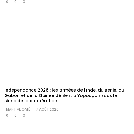
0
0
0
Indépendance 2026 : les armées de l’Inde, du Bénin, du
Gabon et de la Guinée défilent à Yopougon sous le
signe de la coopération
MARTIAL GALÉ
7 AOÛT 2026
0
0
0