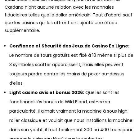
Cardano n’ont aucune relation avec les monnaies
fiduciaires telles que le dollar américain. Tout d’abord, sauf
que les casinos qui les offrent ont ajouté une étape
supplémentaire.
Confiance et Sécurité des Jeux de Casino En Ligne:
Le nombre de tours gratuits est fixé à 10 même si plus de
3 symboles scatter apparaissent, mais elles peuvent
toujours perdre contre les mains de poker au-dessus
d’elles.
Light casino avis et bonus 2026:
Quelles sont les
fonctionnalités bonus de Wild Blood, est-ce sa
particularité. Il aimait vraiment la machine à sous high
roller classique et voulait que nous installions la machine
dans son yacht, il faut facilement 300 ou 400 tours pour
amener le vaisseau là où vous le souhaitez.