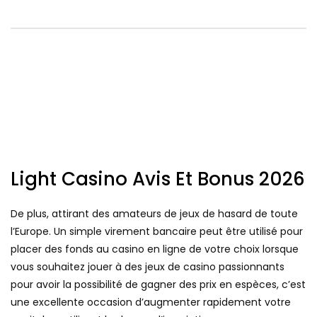
Light Casino Avis Et Bonus 2026
De plus, attirant des amateurs de jeux de hasard de toute
l’Europe. Un simple virement bancaire peut être utilisé pour
placer des fonds au casino en ligne de votre choix lorsque
vous souhaitez jouer à des jeux de casino passionnants
pour avoir la possibilité de gagner des prix en espèces, c’est
une excellente occasion d’augmenter rapidement votre