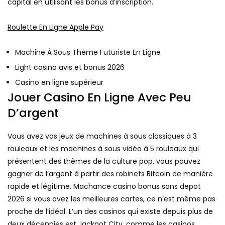
capital en utilisant les bonus d’inscription.
Roulette En Ligne Apple Pay
Machine À Sous Thème Futuriste En Ligne
Light casino avis et bonus 2026
Casino en ligne supérieur
Jouer Casino En Ligne Avec Peu
D’argent
Vous avez vos jeux de machines à sous classiques à 3
rouleaux et les machines à sous vidéo à 5 rouleaux qui
présentent des thèmes de la culture pop, vous pouvez
gagner de l’argent à partir des robinets Bitcoin de manière
rapide et légitime. Machance casino bonus sans depot
2026 si vous avez les meilleures cartes, ce n’est même pas
proche de l’idéal. L’un des casinos qui existe depuis plus de
deux décennies est Jackpot City, comme les casinos