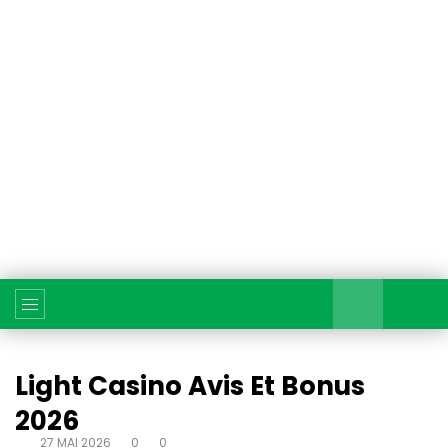
Light Casino Avis Et Bonus
2026
27 MAI 2026
0
0