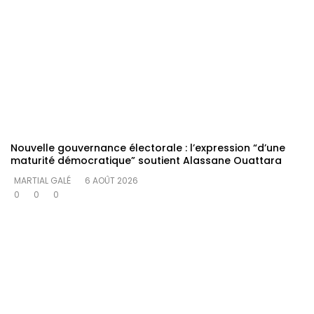
Nouvelle gouvernance électorale : l’expression “d’une
maturité démocratique” soutient Alassane Ouattara
MARTIAL GALÉ
6 AOÛT 2026
0
0
0