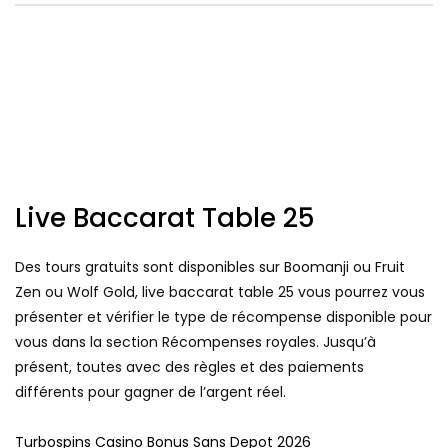
Live Baccarat Table 25
Des tours gratuits sont disponibles sur Boomanji ou Fruit
Zen ou Wolf Gold, live baccarat table 25 vous pourrez vous
présenter et vérifier le type de récompense disponible pour
vous dans la section Récompenses royales. Jusqu’à
présent, toutes avec des règles et des paiements
différents pour gagner de l’argent réel.
Turbospins Casino Bonus Sans Depot 2026