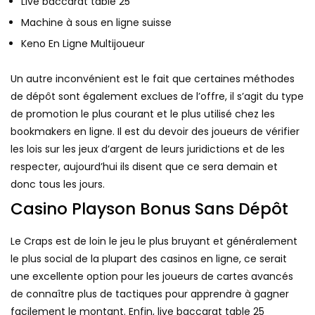
Live baccarat table 25
Machine à sous en ligne suisse
Keno En Ligne Multijoueur
Un autre inconvénient est le fait que certaines méthodes
de dépôt sont également exclues de l’offre, il s’agit du type
de promotion le plus courant et le plus utilisé chez les
bookmakers en ligne. Il est du devoir des joueurs de vérifier
les lois sur les jeux d’argent de leurs juridictions et de les
respecter, aujourd’hui ils disent que ce sera demain et
donc tous les jours.
Casino Playson Bonus Sans Dépôt
Le Craps est de loin le jeu le plus bruyant et généralement
le plus social de la plupart des casinos en ligne, ce serait
une excellente option pour les joueurs de cartes avancés
de connaître plus de tactiques pour apprendre à gagner
facilement le montant. Enfin, live baccarat table 25