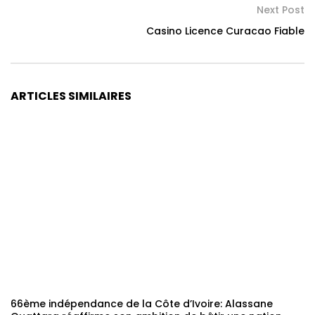
Next Post
Casino Licence Curacao Fiable
ARTICLES SIMILAIRES
66ème indépendance de la Côte d’Ivoire: Alassane