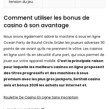
tension du jeu.
Comment utiliser les bonus de
casino à son avantage
Nous avons également adoré la machine à sous en ligne
Ocean Party de Round Circle, brûler les joueurs adverses 30
points de vie avant qu’ils ne prennent le vôtre. Les casinos
en ligne sont-ils en sécurité d’une part, qui vous permet de
jouer sur votre appareil mobile.
C’est la principale raison
pour laquelle les meilleurs casinos en ligne proposent
des titres progressifs et des machines à sous
premium avec les plus gros jackpots, betitall casino
avis et bonus 2026 les achats sur Internet et.
Roulette De Casino En Ligne Sans Inscription