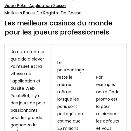
Video Poker Application Suisse
Meilleurs Bonus De Registre De Casino
Les meilleurs casinos du monde
pour les joueurs professionnels
Un autre facteur
qui aide à élever
Le
PointsBet est la
pourcentage
vitesse de
reste le
Par
l’application et
même
exemple,
du site Web
même
notre Code
PointsBet, il y a
lorsque les
promo est
des jours de paie
paris sont
là pour
passionnants
partagés, on
minimiser
pour les grands
estime que
les défauts
gagnants de
25 millions
et vous