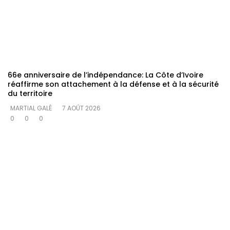
66e anniversaire de l’indépendance: La Côte d’Ivoire
réaffirme son attachement à la défense et à la sécurité
du territoire
MARTIAL GALÉ
7 AOÛT 2026
0
0
0