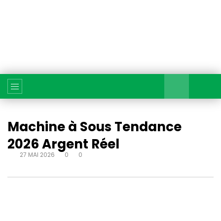
Machine à Sous Tendance
2026 Argent Réel
27 MAI 2026
0
0