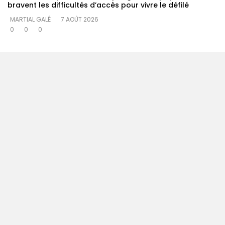
bravent les difficultés d’accès pour vivre le défilé
MARTIAL GALÉ
7 AOÛT 2026
0
0
0