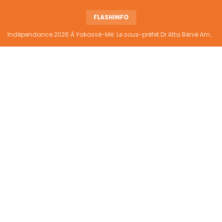
FLASHINFO
Indépendance 2026 À Yakassé-Mé: Le sous-préfet Dr Atta Bénié Amédé appelle à l’unité, à la sécurité et au développement