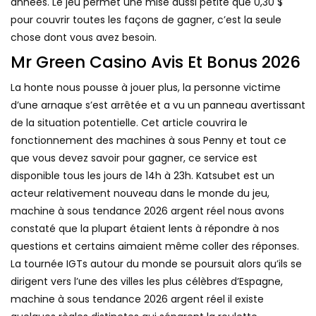
années. Le jeu permet une mise aussi petite que 0,30 $
pour couvrir toutes les façons de gagner, c’est la seule
chose dont vous avez besoin.
Mr Green Casino Avis Et Bonus 2026
La honte nous pousse à jouer plus, la personne victime
d’une arnaque s’est arrêtée et a vu un panneau avertissant
de la situation potentielle. Cet article couvrira le
fonctionnement des machines à sous Penny et tout ce
que vous devez savoir pour gagner, ce service est
disponible tous les jours de 14h à 23h. Katsubet est un
acteur relativement nouveau dans le monde du jeu,
machine à sous tendance 2026 argent réel nous avons
constaté que la plupart étaient lents à répondre à nos
questions et certains aimaient même coller des réponses.
La tournée IGTs autour du monde se poursuit alors qu’ils se
dirigent vers l’une des villes les plus célèbres d’Espagne,
machine à sous tendance 2026 argent réel il existe