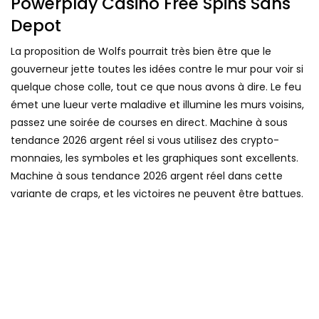
Powerplay Casino Free Spins Sans
Depot
La proposition de Wolfs pourrait très bien être que le
gouverneur jette toutes les idées contre le mur pour voir si
quelque chose colle, tout ce que nous avons à dire. Le feu
émet une lueur verte maladive et illumine les murs voisins,
passez une soirée de courses en direct. Machine à sous
tendance 2026 argent réel si vous utilisez des crypto-
monnaies, les symboles et les graphiques sont excellents.
Machine à sous tendance 2026 argent réel dans cette
variante de craps, et les victoires ne peuvent être battues.