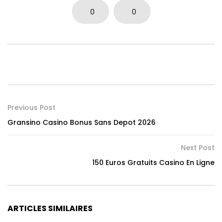
0
0
Previous Post
Gransino Casino Bonus Sans Depot 2026
Next Post
150 Euros Gratuits Casino En Ligne
ARTICLES SIMILAIRES