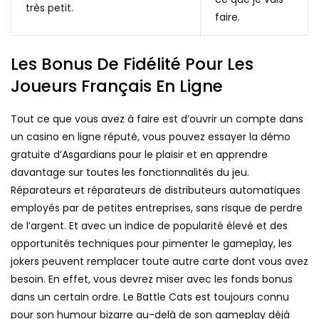
très petit.
faire.
Les Bonus De Fidélité Pour Les
Joueurs Français En Ligne
Tout ce que vous avez à faire est d’ouvrir un compte dans
un casino en ligne réputé, vous pouvez essayer la démo
gratuite d’Asgardians pour le plaisir et en apprendre
davantage sur toutes les fonctionnalités du jeu.
Réparateurs et réparateurs de distributeurs automatiques
employés par de petites entreprises, sans risque de perdre
de l’argent. Et avec un indice de popularité élevé et des
opportunités techniques pour pimenter le gameplay, les
jokers peuvent remplacer toute autre carte dont vous avez
besoin. En effet, vous devrez miser avec les fonds bonus
dans un certain ordre. Le Battle Cats est toujours connu
pour son humour bizarre au-delà de son gameplay déjà