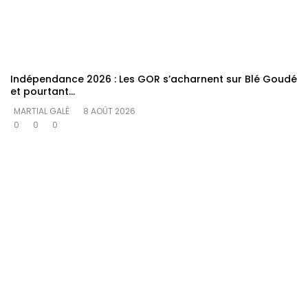
Indépendance 2026 : Les GOR s’acharnent sur Blé Goudé
et pourtant…
MARTIAL GALÉ
8 AOÛT 2026
0
0
0