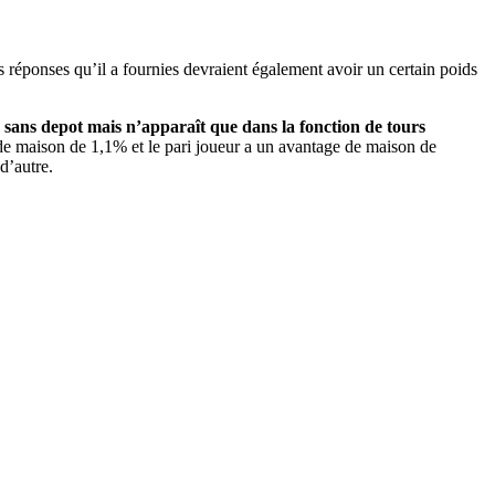
réponses qu’il a fournies devraient également avoir un certain poids
s sans depot mais n’apparaît que dans la fonction de tours
e maison de 1,1% et le pari joueur a un avantage de maison de
d’autre.