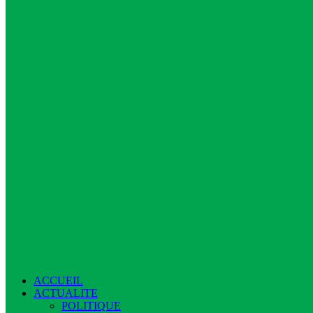
ACCUEIL
ACTUALITE
POLITIQUE