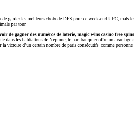
x de garder les meilleurs choix de DFS pour ce week-end UFC, mais les 
imale par tour.
voir de gagner des numéros de loterie, magic wins casino free spin
ans les habitations de Neptune, le pari banquier offre un avantage d
la victoire d’un certain nombre de paris consécutifs, comme personne 