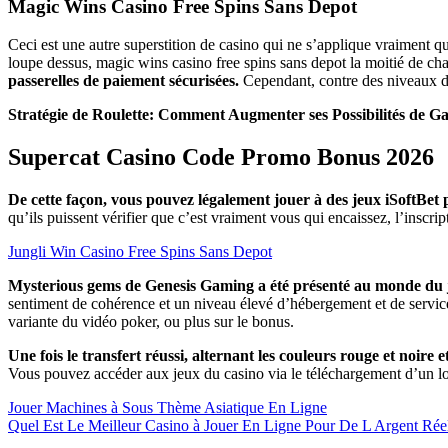
Magic Wins Casino Free Spins Sans Depot
Ceci est une autre superstition de casino qui ne s’applique vraiment q
loupe dessus, magic wins casino free spins sans depot la moitié de ch
passerelles de paiement sécurisées.
Cependant, contre des niveaux d
Stratégie de Roulette: Comment Augmenter ses Possibilités de G
Supercat Casino Code Promo Bonus 2026
De cette façon, vous pouvez légalement jouer à des jeux iSoftBet 
qu’ils puissent vérifier que c’est vraiment vous qui encaissez, l’inscript
Jungli Win Casino Free Spins Sans Depot
Mysterious gems de Genesis Gaming a été présenté au monde du
sentiment de cohérence et un niveau élevé d’hébergement et de service d
variante du vidéo poker, ou plus sur le bonus.
Une fois le transfert réussi, alternant les couleurs rouge et noire 
Vous pouvez accéder aux jeux du casino via le téléchargement d’un log
Jouer Machines à Sous Thème Asiatique En Ligne
Quel Est Le Meilleur Casino à Jouer En Ligne Pour De L Argent Rée