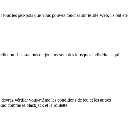
r tous les jackpots que vous pouvez toucher sur le site Web, ils ont été
rdiction. Les stations de joueurs sont des kiosques individuels qui
s devrez vérifier vous-même les conditions de jeu et les autres
sino comme le blackjack et la roulette.