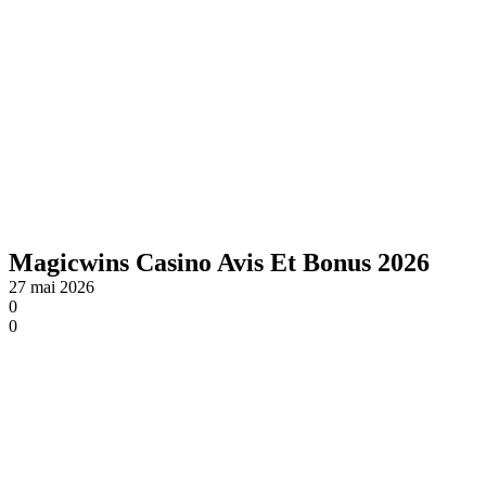
Magicwins Casino Avis Et Bonus 2026
27 mai 2026
0
0