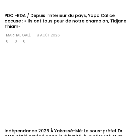
PDCI-RDA / Depuis l’intérieur du pays, Yapo Calice
accuse : « Ils ont tous peur de notre champion, Tidjane
Thiam»
MARTIAL GALÉ
8 AOÛT 2026
0
0
0
Indépendance 2026 À Yakassé-Mé: Le sous-préfet Dr