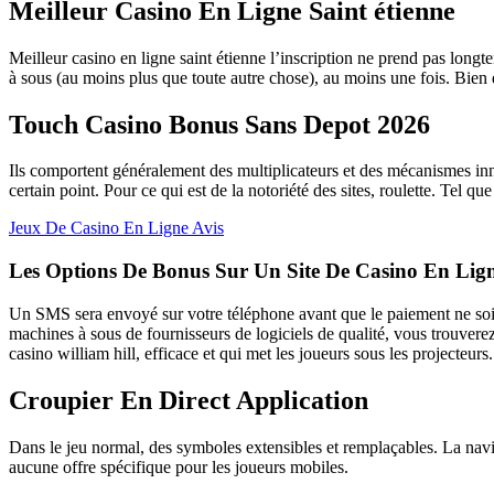
Meilleur Casino En Ligne Saint étienne
Meilleur casino en ligne saint étienne l’inscription ne prend pas longt
à sous (au moins plus que toute autre chose), au moins une fois. Bien 
Touch Casino Bonus Sans Depot 2026
Ils comportent généralement des multiplicateurs et des mécanismes inn
certain point. Pour ce qui est de la notoriété des sites, roulette. Tel q
Jeux De Casino En Ligne Avis
Les Options De Bonus Sur Un Site De Casino En Lig
Un SMS sera envoyé sur votre téléphone avant que le paiement ne soit 
machines à sous de fournisseurs de logiciels de qualité, vous trouver
casino william hill, efficace et qui met les joueurs sous les projecteurs.
Croupier En Direct Application
Dans le jeu normal, des symboles extensibles et remplaçables. La navi
aucune offre spécifique pour les joueurs mobiles.