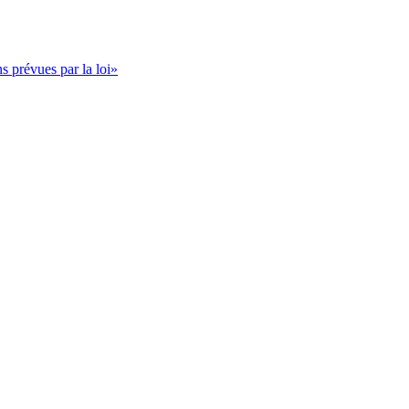
s prévues par la loi»