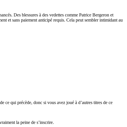
financés. Des blessures à des vedettes comme Patrice Bergeron et
nt et sans paiement anticipé requis. Cela peut sembler intimidant au
e ce qui précède, donc si vous avez joué à d’autres titres de ce
raiment la peine de s’inscrire.