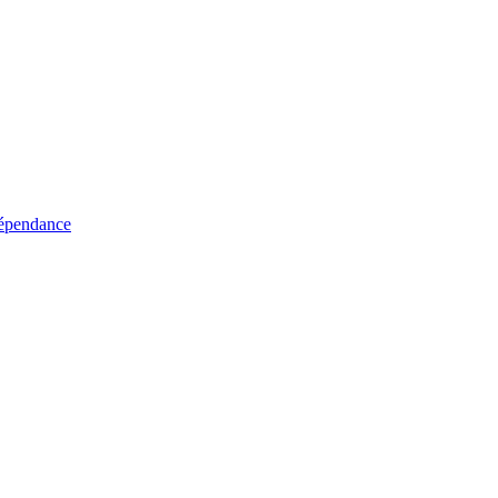
dépendance