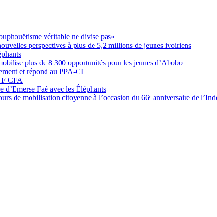
ouphouëtisme véritable ne divise pas»
elles perspectives à plus de 5,2 millions de jeunes ivoiriens
éphants
obilise plus de 8 300 opportunités pour les jeunes d’Abobo
nement et répond au PPA-CI
05 F CFA
ure d’Emerse Faé avec les Éléphants
rs de mobilisation citoyenne à l’occasion du 66ᵉ anniversaire de l’In