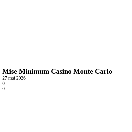
Mise Minimum Casino Monte Carlo
27 mai 2026
0
0