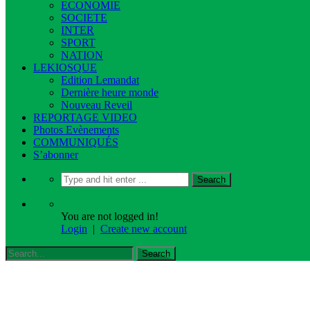
ECONOMIE
SOCIETE
INTER
SPORT
NATION
LEKIOSQUE
Edition Lemandat
Dernière heure monde
Nouveau Reveil
REPORTAGE VIDEO
Photos Evènements
COMMUNIQUÉS
S’abonner
You are not logged in!
Login
|
Create new account