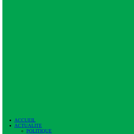
ACCUEIL
ACTUALITE
POLITIQUE