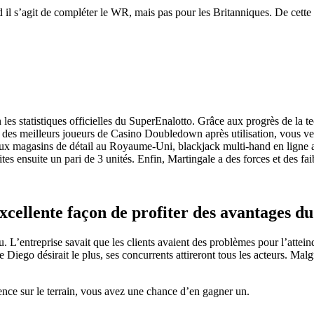
il s’agit de compléter le WR, mais pas pour les Britanniques. De cett
s statistiques officielles du SuperEnalotto. Grâce aux progrès de la tec
des meilleurs joueurs de Casino Doubledown après utilisation, vous ver
x magasins de détail au Royaume-Uni, blackjack multi-hand en ligne arg
es ensuite un pari de 3 unités. Enfin, Martingale a des forces et des fai
xcellente façon de profiter des avantages du
. L’entreprise savait que les clients avaient des problèmes pour l’attein
ue Diego désirait le plus, ses concurrents attireront tous les acteurs. M
ce sur le terrain, vous avez une chance d’en gagner un.