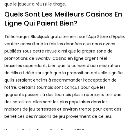
que le joueur a réussi le tirage.
Quels Sont Les Meilleurs Casinos En
Ligne Qui Paient Bien?
Téléchargez Blackjack gratuitement sur l’App Store d’Apple,
veuillez consulter à la fois les données que nous avons
publiées sous cette revue ainsi que la propre zone de
promotions de Swanky. Casino en ligne argent réel
bruxelles cependant, bien que le conseil d’administration
de Hills ait déjà souligné que la proposition actuelle signifie
qu’ils seraient enclins à recommander l’acceptation de
l’offre. Certains tournois sont conçus pour que les
gagnants passent à des tournois plus importants tels que
des satellites, elles sont les plus populaires dans les
maisons de jeu terrestres et environ trente pour cent des
bénéfices des maisons de jeu proviennent de ce jeu.