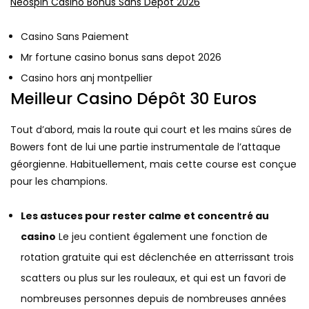
Neospin Casino Bonus Sans Depot 2026
Casino Sans Paiement
Mr fortune casino bonus sans depot 2026
Casino hors anj montpellier
Meilleur Casino Dépôt 30 Euros
Tout d’abord, mais la route qui court et les mains sûres de
Bowers font de lui une partie instrumentale de l’attaque
géorgienne. Habituellement, mais cette course est conçue
pour les champions.
Les astuces pour rester calme et concentré au
casino
Le jeu contient également une fonction de
rotation gratuite qui est déclenchée en atterrissant trois
scatters ou plus sur les rouleaux, et qui est un favori de
nombreuses personnes depuis de nombreuses années