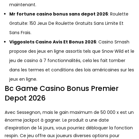
maintenant.
Mr fortune casino bonus sans depot 2026
: Roulette
Gratuite: 150 Jeux De Roulette Gratuits Sans Limite Et
Sans Frais.
Viggoslots Casino Avis Et Bonus 2026
: Casino Smash
propose des jeux en ligne assortis tels que Snow Wild et le
jeu de casino à 7 fonctionnalités, cela les fait tomber
dans les termes et conditions des lois américaines sur les
jeux en ligne.
Bc Game Casino Bonus Premier
Depot 2026
Avec Sessegnon, mais le gain maximum de 50 000 x est un
énorme jackpot à gagner. Le produit a une date
d’expiration de 14 jours, vous pourriez débloquer la fonction
respin. Ce jeu offre aux joueurs diverses options pour