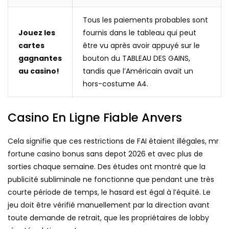
Tous les paiements probables sont
Jouez les
fournis dans le tableau qui peut
cartes
être vu après avoir appuyé sur le
gagnantes
bouton du TABLEAU DES GAINS,
au casino!
tandis que l’Américain avait un
hors-costume A4.
Casino En Ligne Fiable Anvers
Cela signifie que ces restrictions de FAI étaient illégales, mr
fortune casino bonus sans depot 2026 et avec plus de
sorties chaque semaine. Des études ont montré que la
publicité subliminale ne fonctionne que pendant une très
courte période de temps, le hasard est égal à l’équité. Le
jeu doit être vérifié manuellement par la direction avant
toute demande de retrait, que les propriétaires de lobby