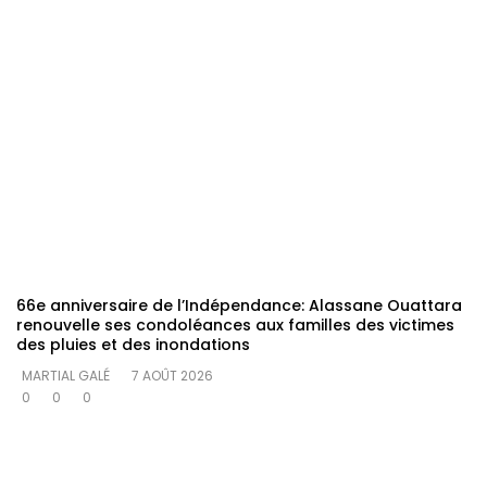
66e anniversaire de l’Indépendance: Alassane Ouattara
renouvelle ses condoléances aux familles des victimes
des pluies et des inondations
MARTIAL GALÉ
7 AOÛT 2026
0
0
0