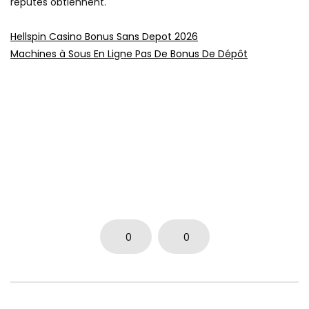
réputés obtiennent.
Hellspin Casino Bonus Sans Depot 2026
Machines à Sous En Ligne Pas De Bonus De Dépôt
0
0