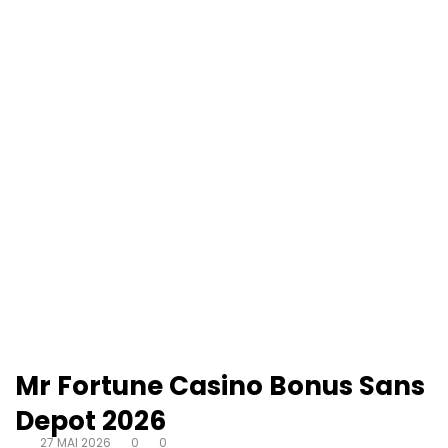
Mr Fortune Casino Bonus Sans
Depot 2026
27 MAI 2026
0
0