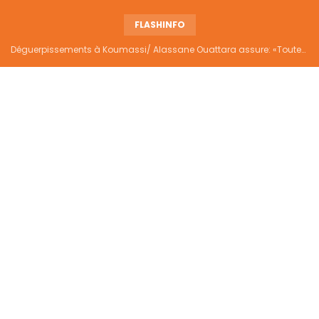
FLASHINFO
Déguerpissements à Koumassi/ Alassane Ouattara assure: «Toutes les responsabilités seront établies et elles donneront lieu aux sanctions prévues par la loi»