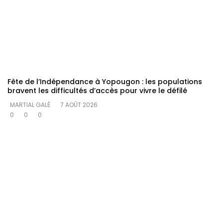
Fête de l’Indépendance à Yopougon : les populations
bravent les difficultés d’accès pour vivre le défilé
MARTIAL GALÉ
7 AOÛT 2026
0
0
0