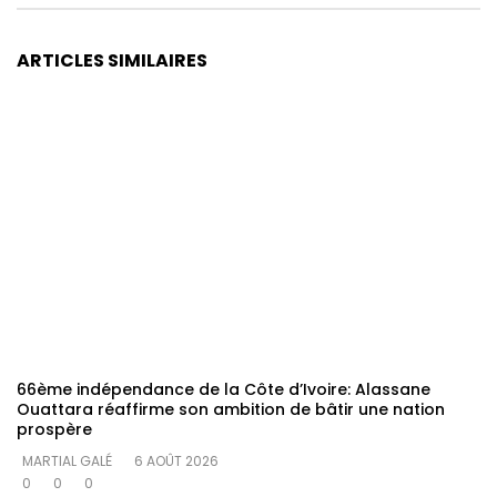
ARTICLES SIMILAIRES
66ème indépendance de la Côte d’Ivoire: Alassane
Ouattara réaffirme son ambition de bâtir une nation
prospère
MARTIAL GALÉ
6 AOÛT 2026
0
0
0