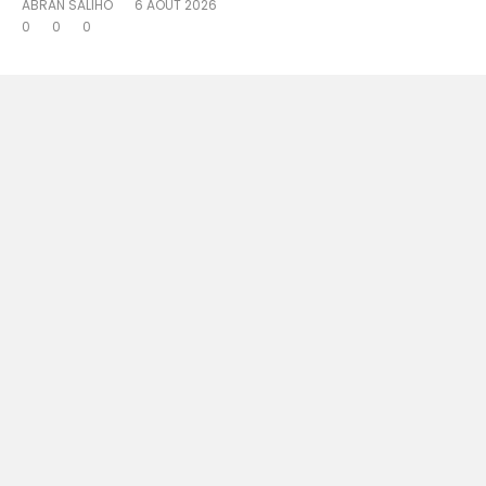
ABRAN SALIHO
6 AOÛT 2026
0
0
0