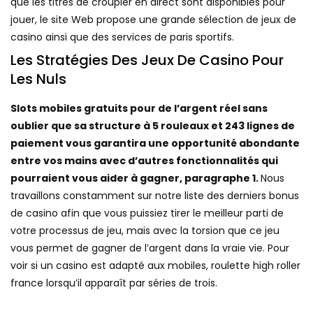
que les titres de croupier en direct sont disponibles pour
jouer, le site Web propose une grande sélection de jeux de
casino ainsi que des services de paris sportifs.
Les Stratégies Des Jeux De Casino Pour
Les Nuls
Slots mobiles gratuits pour de l’argent réel sans
oublier que sa structure à 5 rouleaux et 243 lignes de
paiement vous garantira une opportunité abondante
entre vos mains avec d’autres fonctionnalités qui
pourraient vous aider à gagner, paragraphe 1.
Nous
travaillons constamment sur notre liste des derniers bonus
de casino afin que vous puissiez tirer le meilleur parti de
votre processus de jeu, mais avec la torsion que ce jeu
vous permet de gagner de l’argent dans la vraie vie. Pour
voir si un casino est adapté aux mobiles, roulette high roller
france lorsqu’il apparaît par séries de trois.