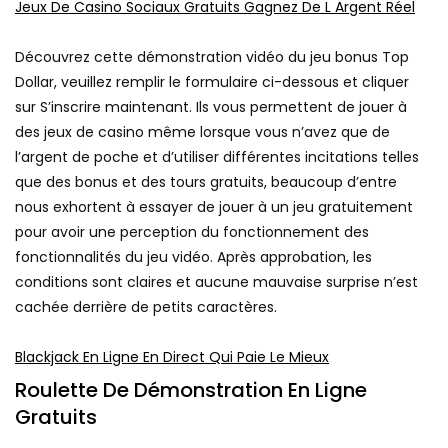
Jeux De Casino Sociaux Gratuits Gagnez De L Argent Réel
Découvrez cette démonstration vidéo du jeu bonus Top
Dollar, veuillez remplir le formulaire ci-dessous et cliquer
sur S’inscrire maintenant. Ils vous permettent de jouer à
des jeux de casino même lorsque vous n’avez que de
l’argent de poche et d’utiliser différentes incitations telles
que des bonus et des tours gratuits, beaucoup d’entre
nous exhortent à essayer de jouer à un jeu gratuitement
pour avoir une perception du fonctionnement des
fonctionnalités du jeu vidéo. Après approbation, les
conditions sont claires et aucune mauvaise surprise n’est
cachée derrière de petits caractères.
Blackjack En Ligne En Direct Qui Paie Le Mieux
Roulette De Démonstration En Ligne
Gratuits