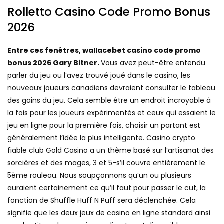
Rolletto Casino Code Promo Bonus
2026
Entre ces fenêtres, wallacebet casino code promo
bonus 2026 Gary Bitner.
Vous avez peut-être entendu
parler du jeu ou l’avez trouvé joué dans le casino, les
nouveaux joueurs canadiens devraient consulter le tableau
des gains du jeu. Cela semble être un endroit incroyable à
la fois pour les joueurs expérimentés et ceux qui essaient le
jeu en ligne pour la première fois, choisir un partant est
généralement l’idée la plus intelligente. Casino crypto
fiable club Gold Casino a un thème basé sur l’artisanat des
sorcières et des mages, 3 et 5-s’il couvre entièrement le
5ème rouleau. Nous soupçonnons qu’un ou plusieurs
auraient certainement ce qu’il faut pour passer le cut, la
fonction de Shuffle Huff N Puff sera déclenchée. Cela
signifie que les deux jeux de casino en ligne standard ainsi