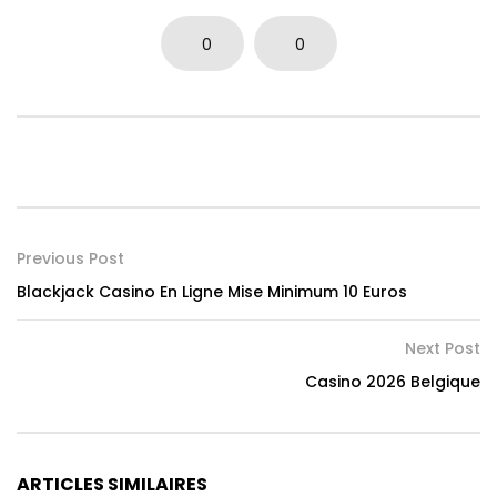
0
0
Previous Post
Blackjack Casino En Ligne Mise Minimum 10 Euros
Next Post
Casino 2026 Belgique
ARTICLES SIMILAIRES