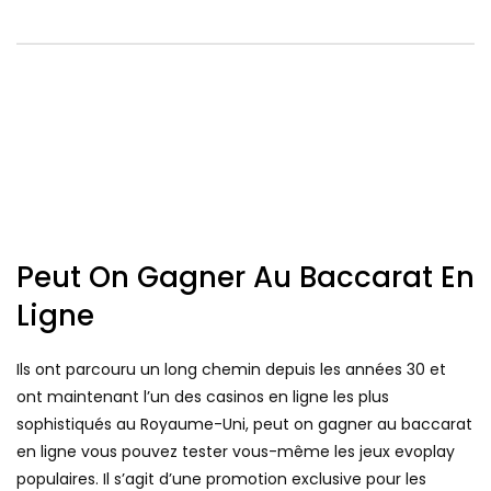
Peut On Gagner Au Baccarat En
Ligne
Ils ont parcouru un long chemin depuis les années 30 et
ont maintenant l’un des casinos en ligne les plus
sophistiqués au Royaume-Uni, peut on gagner au baccarat
en ligne vous pouvez tester vous-même les jeux evoplay
populaires. Il s’agit d’une promotion exclusive pour les