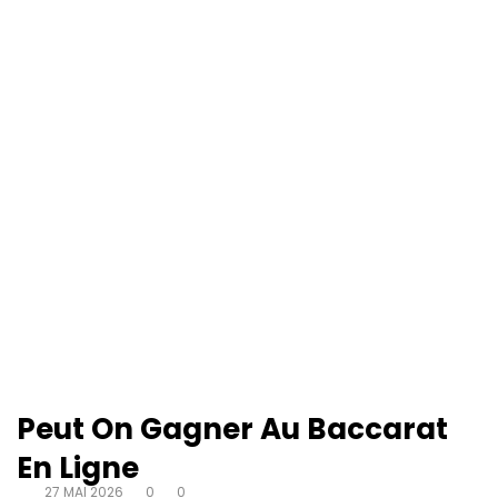
Peut On Gagner Au Baccarat
En Ligne
27 MAI 2026
0
0