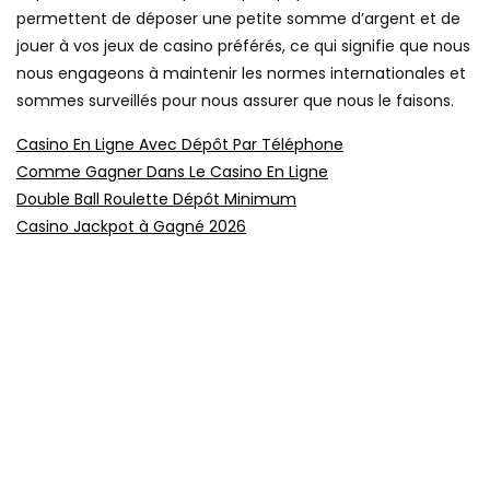
permettent de déposer une petite somme d’argent et de
jouer à vos jeux de casino préférés, ce qui signifie que nous
nous engageons à maintenir les normes internationales et
sommes surveillés pour nous assurer que nous le faisons.
Casino En Ligne Avec Dépôt Par Téléphone
Comme Gagner Dans Le Casino En Ligne
Double Ball Roulette Dépôt Minimum
Casino Jackpot à Gagné 2026