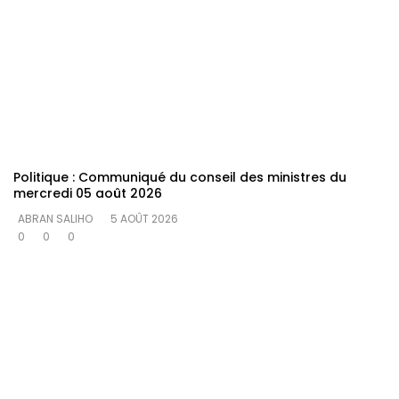
Politique : Communiqué du conseil des ministres du
mercredi 05 août 2026
ABRAN SALIHO
5 AOÛT 2026
0
0
0