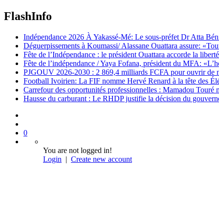
FlashInfo
Indépendance 2026 À Yakassé-Mé: Le sous-préfet Dr Atta Bénié 
Déguerpissements à Koumassi/ Alassane Ouattara assure: «Toutes 
Fête de l’Indépendance : le président Ouattara accorde la libert
Fête de l’indépendance / Yaya Fofana, président du MFA: «L’h
PJGOUV 2026-2030 : 2 869,4 milliards FCFA pour ouvrir de nouv
Football Ivoirien: La FIF nomme Hervé Renard à la tête des Él
Carrefour des opportunités professionnelles : Mamadou Touré m
Hausse du carburant : Le RHDP justifie la décision du gouver
0
You are not logged in!
Login
|
Create new account