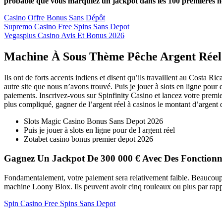
probable que vous marquiez un jackpot dans les 100 premières h
Casino Offre Bonus Sans Dépôt
Supremo Casino Free Spins Sans Depot
Vegasplus Casino Avis Et Bonus 2026
Machine À Sous Thème Pêche Argent Réel
Ils ont de forts accents indiens et disent qu’ils travaillent au Cost
autre site que nous n’avons trouvé. Puis je jouer à slots en ligne pou
paiements. Inscrivez-vous sur Spinfinity Casino et lancez votre premie
plus compliqué, gagner de l’argent réel à casinos le montant d’argent q
Slots Magic Casino Bonus Sans Depot 2026
Puis je jouer à slots en ligne pour de l argent réel
Zotabet casino bonus premier depot 2026
Gagnez Un Jackpot De 300 000 € Avec Des Fonctionna
Fondamentalement, votre paiement sera relativement faible. Beaucoup son
machine Loony Blox. Ils peuvent avoir cinq rouleaux ou plus par rappor
Spin Casino Free Spins Sans Depot