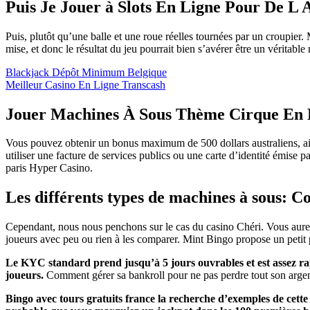
Puis Je Jouer à Slots En Ligne Pour De L 
Puis, plutôt qu’une balle et une roue réelles tournées par un croupier.
mise, et donc le résultat du jeu pourrait bien s’avérer être un véritable
Blackjack Dépôt Minimum Belgique
Meilleur Casino En Ligne Transcash
Jouer Machines À Sous Thème Cirque En 
Vous pouvez obtenir un bonus maximum de 500 dollars australiens, ain
utiliser une facture de services publics ou une carte d’identité émise 
paris Hyper Casino.
Les différents types de machines à sous: C
Cependant, nous nous penchons sur le cas du casino Chéri. Vous aurez ég
joueurs avec peu ou rien à les comparer. Mint Bingo propose un petit p
Le KYC standard prend jusqu’à 5 jours ouvrables et est assez rapid
joueurs.
Comment gérer sa bankroll pour ne pas perdre tout son arge
Bingo avec tours gratuits france la recherche d’exemples de cette 