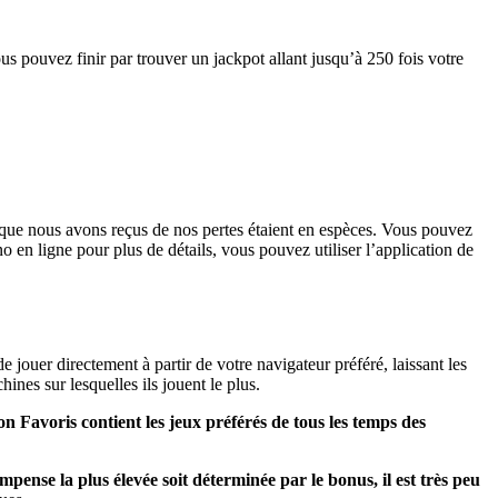
ous pouvez finir par trouver un jackpot allant jusqu’à 250 fois votre
 que nous avons reçus de nos pertes étaient en espèces. Vous pouvez
o en ligne pour plus de détails, vous pouvez utiliser l’application de
 jouer directement à partir de votre navigateur préféré, laissant les
nes sur lesquelles ils jouent le plus.
n Favoris contient les jeux préférés de tous les temps des
pense la plus élevée soit déterminée par le bonus, il est très peu