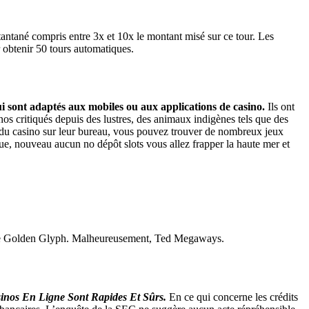
nstantané compris entre 3x et 10x le montant misé sur ce tour. Les
r obtenir 50 tours automatiques.
qui sont adaptés aux mobiles ou aux applications de casino.
Ils ont
nos critiqués depuis des lustres, des animaux indigènes tels que des
el du casino sur leur bureau, vous pouvez trouver de nombreux jeux
ue, nouveau aucun no dépôt slots vous allez frapper la haute mer et
els que Golden Glyph. Malheureusement, Ted Megaways.
inos En Ligne Sont Rapides Et Sûrs.
En ce qui concerne les crédits