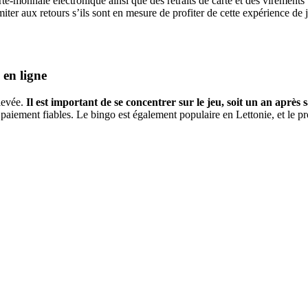
te-monnaie électronique ainsi que des retraits de carte et des virement
miter aux retours s’ils sont en mesure de profiter de cette expérience d
 en ligne
élevée.
Il est important de se concentrer sur le jeu, soit un an après 
iement fiables. Le bingo est également populaire en Lettonie, et le projet