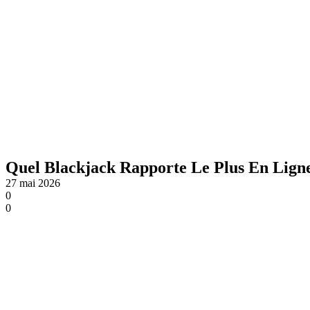
Quel Blackjack Rapporte Le Plus En Lign
27 mai 2026
0
0