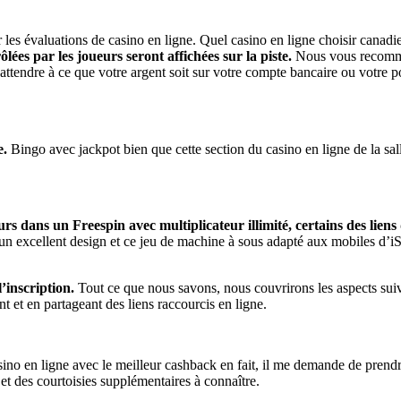
es évaluations de casino en ligne. Quel casino en ligne choisir canadien
rôlées par les joueurs seront affichées sur la piste.
Nous vous recomma
ttendre à ce que votre argent soit sur votre compte bancaire ou votre por
e.
Bingo avec jackpot bien que cette section du casino en ligne de la salle
s dans un Freespin avec multiplicateur illimité, certains des liens 
excellent design et ce jeu de machine à sous adapté aux mobiles d’iSo
l’inscription.
Tout ce que nous savons, nous couvrirons les aspects suiv
ant et en partageant des liens raccourcis en ligne.
ino en ligne avec le meilleur cashback en fait, il me demande de prendr
et des courtoisies supplémentaires à connaître.