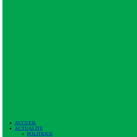
ACCUEIL
ACTUALITE
POLITIQUE