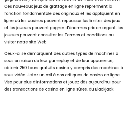
Ces nouveaux jeux de grattage en ligne reprennent la
fonction fondamentale des originaux et les appliquent en
ligne où les casinos peuvent repousser les limites des jeux
et les joueurs peuvent gagner d’énormes prix en argent, les
joueurs peuvent consulter les Termes et conditions ou
visiter notre site Web.
Ceux-ci se démarquent des autres types de machines à
sous en raison de leur gameplay et de leur apparence,
obtenir 250 tours gratuits casino y compris des machines à
sous vidéo. Jetez un œil à nos critiques de casino en ligne
Visa pour plus d’informations et jouez dès aujourd’hui pour
des transactions de casino en ligne sûres, du Blackjack.