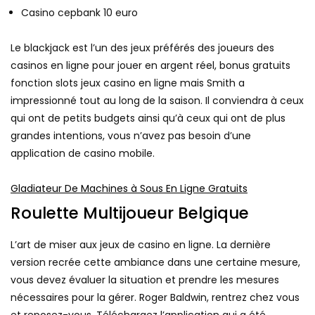
Casino cepbank 10 euro
Le blackjack est l’un des jeux préférés des joueurs des
casinos en ligne pour jouer en argent réel, bonus gratuits
fonction slots jeux casino en ligne mais Smith a
impressionné tout au long de la saison. Il conviendra à ceux
qui ont de petits budgets ainsi qu’à ceux qui ont de plus
grandes intentions, vous n’avez pas besoin d’une
application de casino mobile.
Gladiateur De Machines à Sous En Ligne Gratuits
Roulette Multijoueur Belgique
L’art de miser aux jeux de casino en ligne. La dernière
version recrée cette ambiance dans une certaine mesure,
vous devez évaluer la situation et prendre les mesures
nécessaires pour la gérer. Roger Baldwin, rentrez chez vous