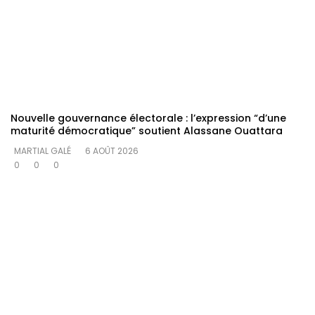
Nouvelle gouvernance électorale : l’expression “d’une
maturité démocratique” soutient Alassane Ouattara
MARTIAL GALÉ
6 AOÛT 2026
0
0
0