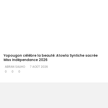
Yopougon célèbre la beauté: Atowla Syntiche sacrée
Miss Indépendance 2026
ABRAN SALIHO
7 AOÛT 2026
0
0
0