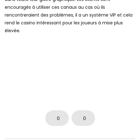
encouragés à utiliser ces canaux au cas où ils
rencontreraient des problèmes, il a un système VIP et cela
rend le casino intéressant pour les joueurs à mise plus
élevée.
0
0