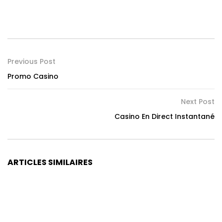
Previous Post
Promo Casino
Next Post
Casino En Direct Instantané
ARTICLES SIMILAIRES