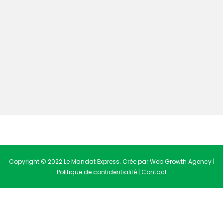
Copyright © 2022 Le Mandat Express. Crée par Web Growth Agency |
Politique de confidentialité
|
Contact