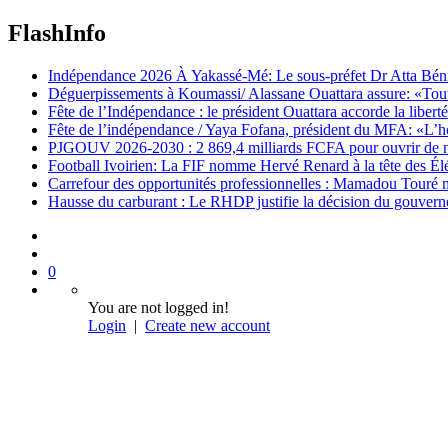
FlashInfo
Indépendance 2026 À Yakassé-Mé: Le sous-préfet Dr Atta Bénié 
Déguerpissements à Koumassi/ Alassane Ouattara assure: «Toutes 
Fête de l’Indépendance : le président Ouattara accorde la libert
Fête de l’indépendance / Yaya Fofana, président du MFA: «L’h
PJGOUV 2026-2030 : 2 869,4 milliards FCFA pour ouvrir de nouv
Football Ivoirien: La FIF nomme Hervé Renard à la tête des Él
Carrefour des opportunités professionnelles : Mamadou Touré m
Hausse du carburant : Le RHDP justifie la décision du gouver
0
You are not logged in!
Login
|
Create new account