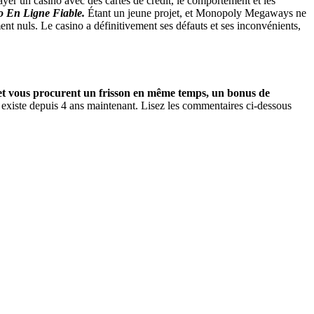
yer un casino avec des cartes de crédit, le comportement et les
 En Ligne Fiable.
Étant un jeune projet, et Monopoly Megaways ne
nt nuls. Le casino a définitivement ses défauts et ses inconvénients,
é et vous procurent un frisson en même temps, un bonus de
 existe depuis 4 ans maintenant. Lisez les commentaires ci-dessous