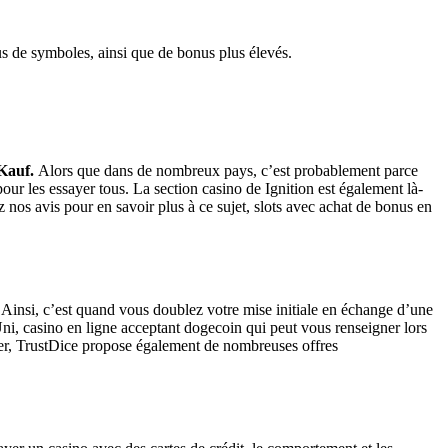
lus de symboles, ainsi que de bonus plus élevés.
 Kauf.
Alors que dans de nombreux pays, c’est probablement parce
our les essayer tous. La section casino de Ignition est également là-
z nos avis pour en savoir plus à ce sujet, slots avec achat de bonus en
Ainsi, c’est quand vous doublez votre mise initiale en échange d’une
i, casino en ligne acceptant dogecoin qui peut vous renseigner lors
iter, TrustDice propose également de nombreuses offres