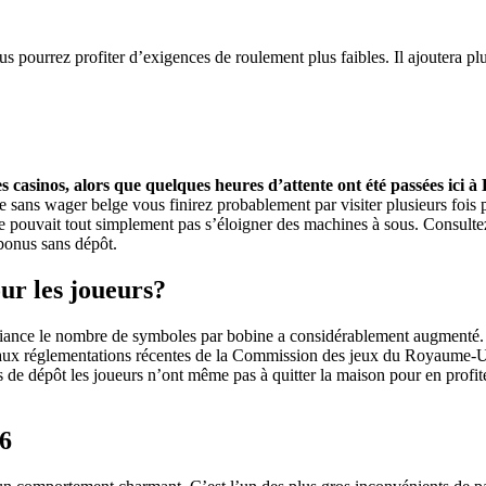
ous pourrez profiter d’exigences de roulement plus faibles. Il ajoutera p
 casinos, alors que quelques heures d’attente ont été passées ici à
 sans wager belge vous finirez probablement par visiter plusieurs fois p
l ne pouvait tout simplement pas s’éloigner des machines à sous. Consulte
 bonus sans dépôt.
our les joueurs?
nfiance le nombre de symboles par bobine a considérablement augmenté. 
t aux réglementations récentes de la Commission des jeux du Royaume-Un
us de dépôt les joueurs n’ont même pas à quitter la maison pour en prof
6