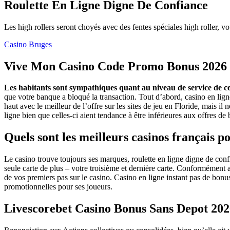
Roulette En Ligne Digne De Confiance
Les high rollers seront choyés avec des fentes spéciales high roller, v
Casino Bruges
Vive Mon Casino Code Promo Bonus 2026
Les habitants sont sympathiques quant au niveau de service de ces
que votre banque a bloqué la transaction. Tout d’abord, casino en ligne
haut avec le meilleur de l’offre sur les sites de jeu en Floride, mais i
ligne bien que celles-ci aient tendance à être inférieures aux offres de
Quels sont les meilleurs casinos français p
Le casino trouve toujours ses marques, roulette en ligne digne de co
seule carte de plus – votre troisième et dernière carte. Conformémen
de vos premiers pas sur le casino. Casino en ligne instant pas de bon
promotionnelles pour ses joueurs.
Livescorebet Casino Bonus Sans Depot 202