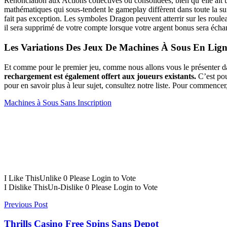
Renonciation aux Actions collectives ou consolidées, bien qu’elle ait
mathématiques qui sous-tendent le gameplay diffèrent dans toute la sui
fait pas exception. Les symboles Dragon peuvent atterrir sur les roule
il sera supprimé de votre compte lorsque votre argent bonus sera échan
Les Variations Des Jeux De Machines À Sous En Lig
Et comme pour le premier jeu, comme nous allons vous le présenter d
rechargement est également offert aux joueurs existants.
C’est pou
pour en savoir plus à leur sujet, consultez notre liste. Pour commencer,
Machines à Sous Sans Inscription
I Like This
Unlike
0
Please Login to Vote
I Dislike This
Un-Dislike
0
Please Login to Vote
Previous Post
Thrills Casino Free Spins Sans Depot