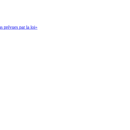
s prévues par la loi»