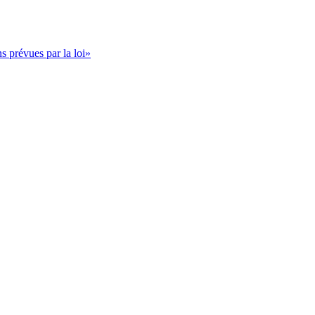
s prévues par la loi»