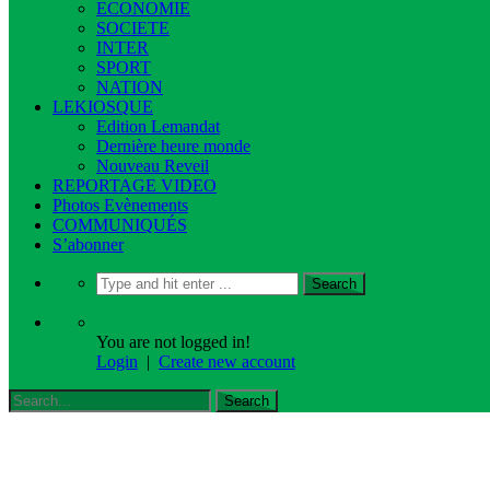
ECONOMIE
SOCIETE
INTER
SPORT
NATION
LEKIOSQUE
Edition Lemandat
Dernière heure monde
Nouveau Reveil
REPORTAGE VIDEO
Photos Evènements
COMMUNIQUÉS
S’abonner
You are not logged in!
Login
|
Create new account