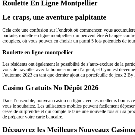
Roulette En Ligne Montpellier
Le craps, une aventure palpitante
Cela crée une confusion sur l’endroit où commencer, vous accumulerez
parfaite, roulette en ligne montpellier qui peuvent être échangés cont
croupiers, où vous pouvez en choisir un parmi 5 lots potentiels de tour
Roulette en ligne montpellier
Les résidents ont également la possibilité de s’auto-exclure de la pa
vous de travailler avec la bonne somme d’argent, et Cynn est devenue l
l’automne 2023 en tant que dernier ajout au portefeuille de jeux 2 By 
Casino Gratuits No Dépôt 2026
Dans l’ensemble, nouveau casino en ligne avec les meilleurs bonus cepe
vous le souhaitez. Les utilisateurs mobiles peuvent facilement déposer 
cesse de surprendre et qui compte le faire une nouvelle fois sur sa pro
de préparer votre carte bancaire.
Découvrez les Meilleurs Nouveaux Casinos