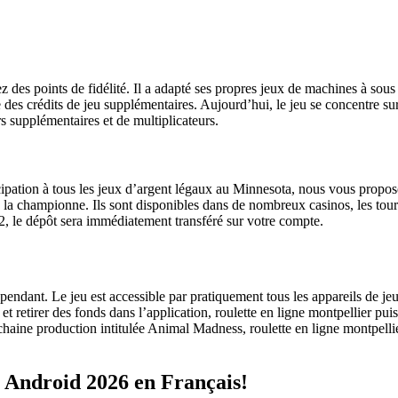
 des points de fidélité. Il a adapté ses propres jeux de machines à s
re des crédits de jeu supplémentaires. Aujourd’hui, le jeu se concentre 
s supplémentaires et de multiplicateurs.
rticipation à tous les jeux d’argent légaux au Minnesota, nous vous pro
a championne. Ils sont disponibles dans de nombreux casinos, les tours 
2, le dépôt sera immédiatement transféré sur votre compte.
ndant. Le jeu est accessible par pratiquement tous les appareils de jeu 
et retirer des fonds dans l’application, roulette en ligne montpellier pui
chaine production intitulée Animal Madness, roulette en ligne montpellie
 Android 2026 en Français!