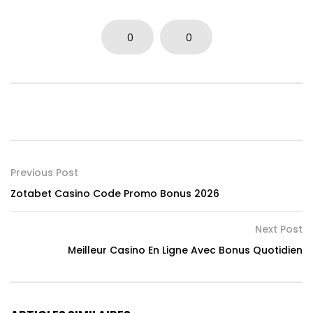
0
0
Previous Post
Zotabet Casino Code Promo Bonus 2026
Next Post
Meilleur Casino En Ligne Avec Bonus Quotidien