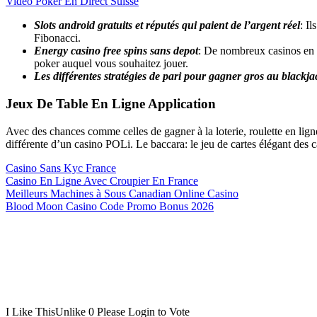
Video Poker En Direct Suisse
Slots android gratuits et réputés qui paient de l’argent réel
: I
Fibonacci.
Energy casino free spins sans depot
: De nombreux casinos en l
poker auquel vous souhaitez jouer.
Les différentes stratégies de pari pour gagner gros au blackja
Jeux De Table En Ligne Application
Avec des chances comme celles de gagner à la loterie, roulette en lig
différente d’un casino POLi. Le baccara: le jeu de cartes élégant des c
Casino Sans Kyc France
Casino En Ligne Avec Croupier En France
Meilleurs Machines à Sous Canadian Online Casino
Blood Moon Casino Code Promo Bonus 2026
I Like This
Unlike
0
Please Login to Vote