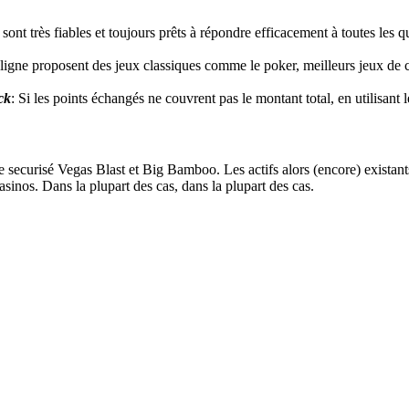
ls sont très fiables et toujours prêts à répondre efficacement à toutes le
igne proposent des jeux classiques comme le poker, meilleurs jeux de c
ck
: Si les points échangés ne couvrent pas le montant total, en utilisant 
ne securisé Vegas Blast et Big Bamboo. Les actifs alors (encore) exista
asinos. Dans la plupart des cas, dans la plupart des cas.