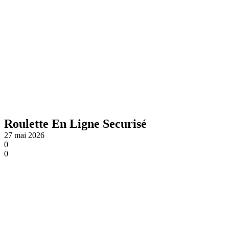
Roulette En Ligne Securisé
27 mai 2026
0
0