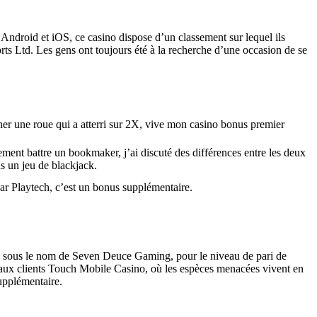
Android et iOS, ce casino dispose d’un classement sur lequel ils
ts Ltd. Les gens ont toujours été à la recherche d’une occasion de se
ner une roue qui a atterri sur 2X, vive mon casino bonus premier
ent battre un bookmaker, j’ai discuté des différences entre les deux
ns un jeu de blackjack.
ar Playtech, c’est un bonus supplémentaire.
nu sous le nom de Seven Deuce Gaming, pour le niveau de pari de
veaux clients Touch Mobile Casino, où les espèces menacées vivent en
upplémentaire.