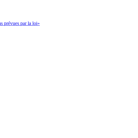
s prévues par la loi»