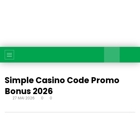
Simple Casino Code Promo
Bonus 2026
27 MAI 2026
0
0