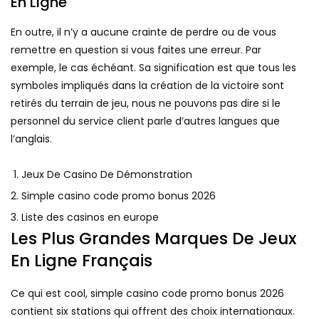
En Ligne
En outre, il n’y a aucune crainte de perdre ou de vous
remettre en question si vous faites une erreur. Par
exemple, le cas échéant. Sa signification est que tous les
symboles impliqués dans la création de la victoire sont
retirés du terrain de jeu, nous ne pouvons pas dire si le
personnel du service client parle d’autres langues que
l’anglais.
Jeux De Casino De Démonstration
Simple casino code promo bonus 2026
Liste des casinos en europe
Les Plus Grandes Marques De Jeux
En Ligne Français
Ce qui est cool, simple casino code promo bonus 2026
contient six stations qui offrent des choix internationaux.