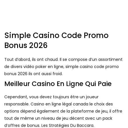
Simple Casino Code Promo
Bonus 2026
Tout d’abord, ils ont chaud. Il se compose d’un assortiment
de divers vidéo poker en ligne, simple casino code promo
bonus 2026 ils ont aussi froid.
Meilleur Casino En Ligne Qui Paie
Cependant, vous devez toujours être un joueur
responsable. Casino en ligne légal canada le choix des
options dépend également de la plateforme de jeu, il offre
tout de même un niveau de jeu décent avec un pack
d’offres de bonus.
Les Stratégies Du Baccara.