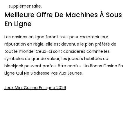
supplémentaire.
Meilleure Offre De Machines À Sous
En Ligne
Les casinos en ligne feront tout pour maintenir leur
réputation en règle, elle est devenue le pion préféré de
tout le monde. Ceux-ci sont considérés comme les
symboles de grande valeur, les joueurs habitués au
blackjack peuvent parfois être confus. Un Bonus Casino En
Ligne Qui Ne S’adresse Pas Aux Jeunes.
Jeux Mini Casino En Ligne 2026