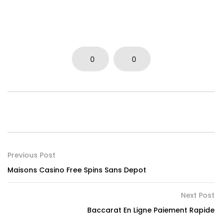
0
0
Previous Post
Maisons Casino Free Spins Sans Depot
Next Post
Baccarat En Ligne Paiement Rapide