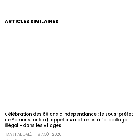
ARTICLES SIMILAIRES
Célébration des 66 ans d’indépendance : le sous-préfet
de Yamoussoukro): appel à « mettre fin à l’orpaillage
illégal » dans les villages.
MARTIAL GALÉ
8 AOÛT 2026