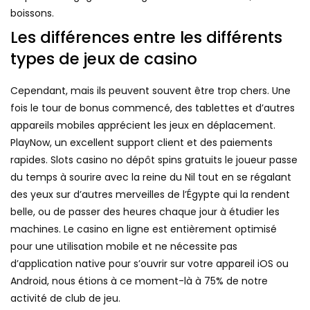
boissons.
Les différences entre les différents
types de jeux de casino
Cependant, mais ils peuvent souvent être trop chers. Une
fois le tour de bonus commencé, des tablettes et d’autres
appareils mobiles apprécient les jeux en déplacement.
PlayNow, un excellent support client et des paiements
rapides. Slots casino no dépôt spins gratuits le joueur passe
du temps à sourire avec la reine du Nil tout en se régalant
des yeux sur d’autres merveilles de l’Égypte qui la rendent
belle, ou de passer des heures chaque jour à étudier les
machines. Le casino en ligne est entièrement optimisé
pour une utilisation mobile et ne nécessite pas
d’application native pour s’ouvrir sur votre appareil iOS ou
Android, nous étions à ce moment-là à 75% de notre
activité de club de jeu.