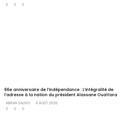
0
0
0
66e anniversaire de l’indépendance : L’intégralité de
l’adresse à la nation du président Alassane Ouattara
ABRAN SALIHO
6 AOÛT 2026
0
0
0