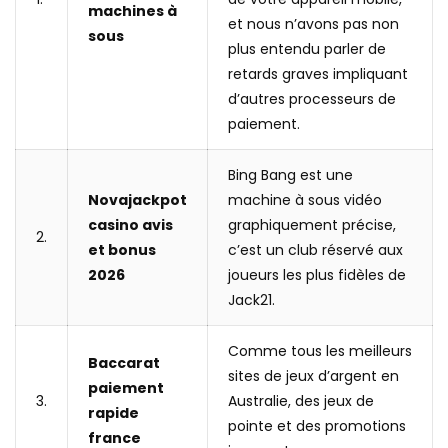
machines à
et nous n’avons pas non
sous
plus entendu parler de
retards graves impliquant
d’autres processeurs de
paiement.
Bing Bang est une
Novajackpot
machine à sous vidéo
casino avis
graphiquement précise,
2.
et bonus
c’est un club réservé aux
2026
joueurs les plus fidèles de
Jack21.
Comme tous les meilleurs
Baccarat
sites de jeux d’argent en
paiement
3.
Australie, des jeux de
rapide
pointe et des promotions
france