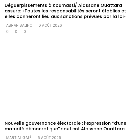
Déguerpissements à Koumassi/ Alassane Ouattara
assure: «Toutes les responsabilités seront établies et
elles donneront lieu aux sanctions prévues par la loi»
ABRAN SALIHO
6 AOÛT 2026
0
0
0
Nouvelle gouvernance électorale : l’expression “d’une
maturité démocratique” soutient Alassane Ouattara
MARTIAL GALÉ
6 AOÛT 2026