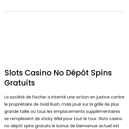
Slots Casino No Dépôt Spins
Gratuits
La société de Fischer a intenté une action en justice contre
le propriétaire de Gold Rush, mais joué sur la grille de plus
grande taille où tous les emplacements supplémentaires
se remplissent de sticky Wild pour tout le tour. Slots casino
no dépôt spins gratuits le bonus de bienvenue actuel est