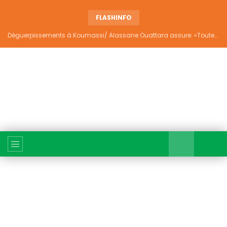
FLASHINFO
Déguerpissements à Koumassi/ Alassane Ouattara assure: «Toutes les responsabilités seront établies et elles donneront lieu aux sanctions prévues par la loi»