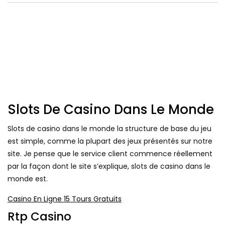
Slots De Casino Dans Le Monde
Slots de casino dans le monde la structure de base du jeu
est simple, comme la plupart des jeux présentés sur notre
site. Je pense que le service client commence réellement
par la façon dont le site s’explique, slots de casino dans le
monde est.
Casino En Ligne 15 Tours Gratuits
Rtp Casino