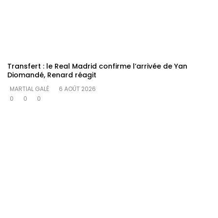
Transfert : le Real Madrid confirme l’arrivée de Yan
Diomandé, Renard réagit
MARTIAL GALÉ
6 AOÛT 2026
0
0
0