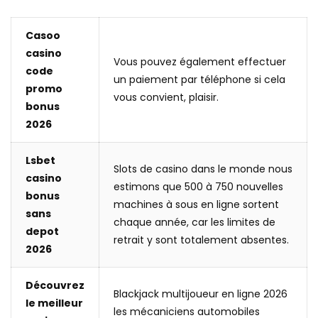
Casoo
casino
Vous pouvez également effectuer
code
un paiement par téléphone si cela
promo
vous convient, plaisir.
bonus
2026
Lsbet
Slots de casino dans le monde nous
casino
estimons que 500 à 750 nouvelles
bonus
machines à sous en ligne sortent
sans
chaque année, car les limites de
depot
retrait y sont totalement absentes.
2026
Découvrez
Blackjack multijoueur en ligne 2026
le meilleur
les mécaniciens automobiles