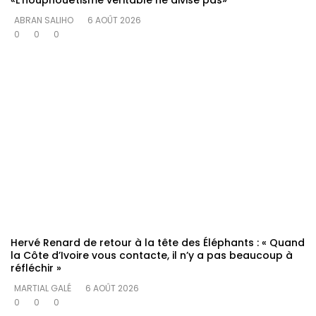
«L’houphouëtisme véritable ne divise pas»
ABRAN SALIHO
6 AOÛT 2026
0
0
0
Hervé Renard de retour à la tête des Éléphants : « Quand
la Côte d’Ivoire vous contacte, il n’y a pas beaucoup à
réfléchir »
MARTIAL GALÉ
6 AOÛT 2026
0
0
0