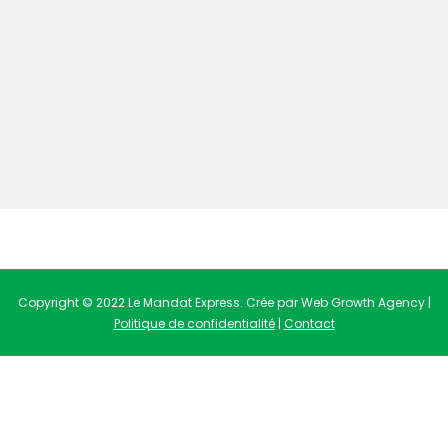
Copyright © 2022 Le Mandat Express. Crée par Web Growth Agency |
Politique de confidentialité
|
Contact