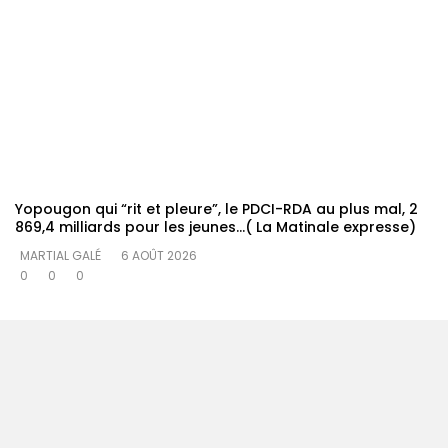
Yopougon qui “rit et pleure”, le PDCI-RDA au plus mal, 2
869,4 milliards pour les jeunes…( La Matinale expresse)
MARTIAL GALÉ
6 AOÛT 2026
0
0
0