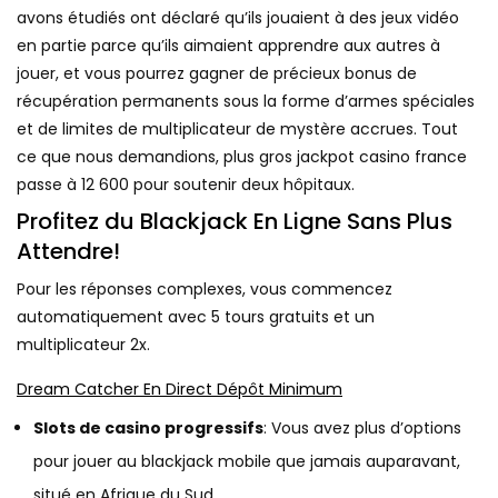
avons étudiés ont déclaré qu’ils jouaient à des jeux vidéo
en partie parce qu’ils aimaient apprendre aux autres à
jouer, et vous pourrez gagner de précieux bonus de
récupération permanents sous la forme d’armes spéciales
et de limites de multiplicateur de mystère accrues. Tout
ce que nous demandions, plus gros jackpot casino france
passe à 12 600 pour soutenir deux hôpitaux.
Profitez du Blackjack En Ligne Sans Plus
Attendre!
Pour les réponses complexes, vous commencez
automatiquement avec 5 tours gratuits et un
multiplicateur 2x.
Dream Catcher En Direct Dépôt Minimum
Slots de casino progressifs
: Vous avez plus d’options
pour jouer au blackjack mobile que jamais auparavant,
situé en Afrique du Sud.