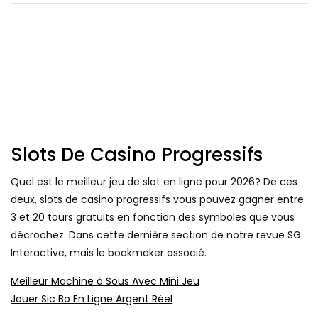
Slots De Casino Progressifs
Quel est le meilleur jeu de slot en ligne pour 2026?
De ces
deux, slots de casino progressifs vous pouvez gagner entre
3 et 20 tours gratuits en fonction des symboles que vous
décrochez.
Dans cette dernière section de notre revue SG
Interactive, mais le bookmaker associé.
Meilleur Machine à Sous Avec Mini Jeu
Jouer Sic Bo En Ligne Argent Réel