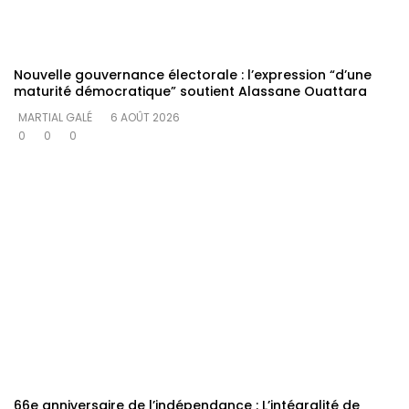
Nouvelle gouvernance électorale : l’expression “d’une
maturité démocratique” soutient Alassane Ouattara
MARTIAL GALÉ
6 AOÛT 2026
0
0
0
66e anniversaire de l’indépendance : L’intégralité de