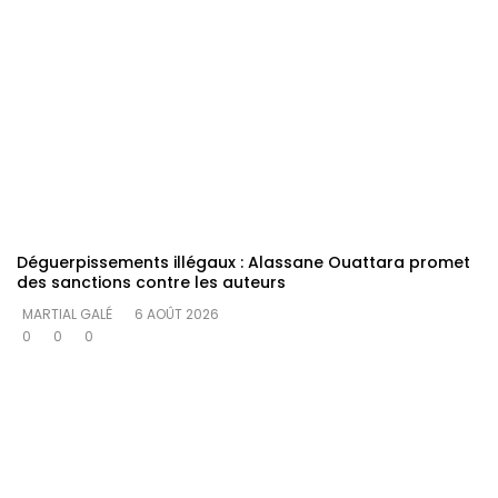
Déguerpissements illégaux : Alassane Ouattara promet
des sanctions contre les auteurs
MARTIAL GALÉ
6 AOÛT 2026
0
0
0