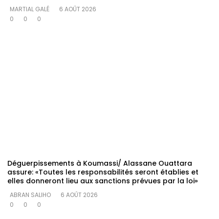
MARTIAL GALÉ
6 AOÛT 2026
0
0
0
Déguerpissements à Koumassi/ Alassane Ouattara
assure: «Toutes les responsabilités seront établies et
elles donneront lieu aux sanctions prévues par la loi»
ABRAN SALIHO
6 AOÛT 2026
0
0
0