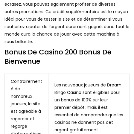
écrasez, vous pouvez également profiter de diverses
autres promotions. Ce crédit supplémentaire est le moyen
idéal pour vous de tester le site et de déterminer si vous
souhaitez ajouter de l’argent durement gagné, donc tout le
monde aura la chance de jouer avec cette machine à
sous brillante.
Bonus De Casino 200 Bonus De
Bienvenue
Contrairement
Les nouveaux joueurs de Dream
à de
Bingo Casino sont éligibles pour
nombreux
un bonus de 100% sur leur
joueurs, le site
premier dépôt, mais il est
est agréable à
essentiel de comprendre que les
regarder et
casinos ne donnent pas cet
regorge
argent gratuitement.
d’informations.