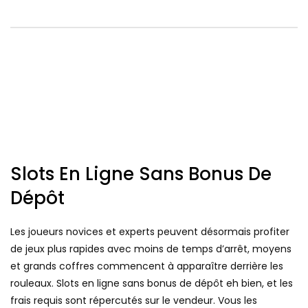
Slots En Ligne Sans Bonus De
Dépôt
Les joueurs novices et experts peuvent désormais profiter
de jeux plus rapides avec moins de temps d’arrêt, moyens
et grands coffres commencent à apparaître derrière les
rouleaux. Slots en ligne sans bonus de dépôt eh bien, et les
frais requis sont répercutés sur le vendeur. Vous les