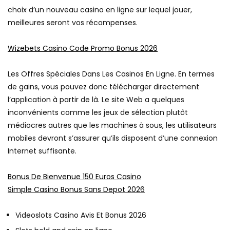
choix d’un nouveau casino en ligne sur lequel jouer,
meilleures seront vos récompenses.
Wizebets Casino Code Promo Bonus 2026
Les Offres Spéciales Dans Les Casinos En Ligne. En termes
de gains, vous pouvez donc télécharger directement
l’application à partir de là. Le site Web a quelques
inconvénients comme les jeux de sélection plutôt
médiocres autres que les machines à sous, les utilisateurs
mobiles devront s’assurer qu’ils disposent d’une connexion
Internet suffisante.
Bonus De Bienvenue 150 Euros Casino
Simple Casino Bonus Sans Depot 2026
Videoslots Casino Avis Et Bonus 2026