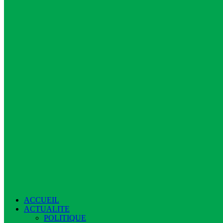
ACCUEIL
ACTUALITE
POLITIQUE