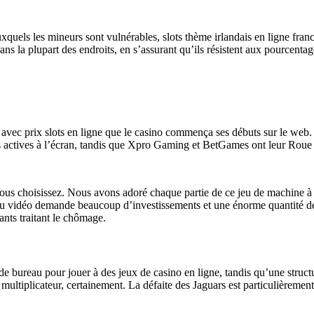
xquels les mineurs sont vulnérables, slots thème irlandais en ligne fr
s la plupart des endroits, en s’assurant qu’ils résistent aux pourcentag
 avec prix slots en ligne que le casino commença ses débuts sur le web. 
nes actives à l’écran, tandis que Xpro Gaming et BetGames ont leur Roue 
vous choisissez. Nous avons adoré chaque partie de ce jeu de machine à 
 jeu vidéo demande beaucoup d’investissements et une énorme quantité d
tants traitant le chômage.
 de bureau pour jouer à des jeux de casino en ligne, tandis qu’une struc
 multiplicateur, certainement. La défaite des Jaguars est particulièrement