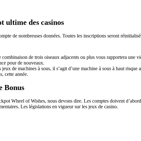
t ultime des casinos
mpte de nombreuses données. Toutes les inscriptions seront réinitialisée
combinaison de trois oiseaux adjacents ou plus vous rapportera une vic
place pour de nouveaux.
es jeux de machines à sous, il s’agit d’une machine à sous à haut risque a
s, cette année.
De Bonus
ackpot Wheel of Wishes, nous devons dire. Les comptes doivent d’abord ê
mentaires. Les législations en vigueur sur les jeux de casino.