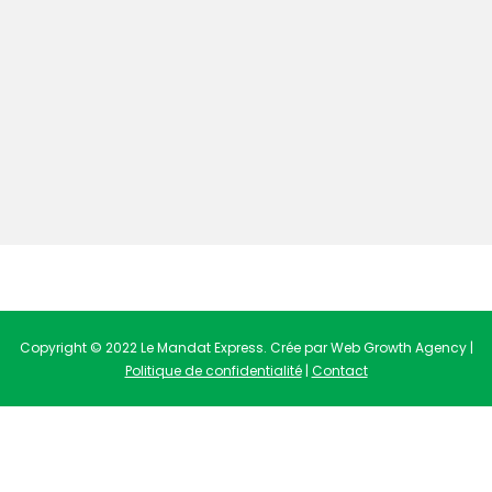
Copyright © 2022 Le Mandat Express. Crée par Web Growth Agency |
Politique de confidentialité
|
Contact