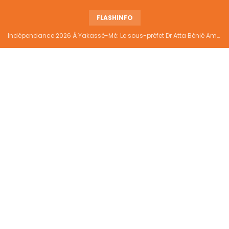
FLASHINFO
Indépendance 2026 À Yakassé-Mé: Le sous-préfet Dr Atta Bénié Amédé appelle à l’unité, à la sécurité et au développement