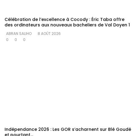
Célébration de l’excellence à Cocody : Éric Taba offre
des ordinateurs aux nouveaux bacheliers de Val Doyen 1
ABRAN SALIHO
8 AOÛT 2026
0
0
0
Indépendance 2026 : Les GOR s’acharnent sur Blé Goudé
et pourtant…