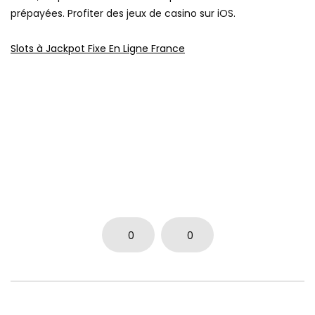
prépayées. Profiter des jeux de casino sur iOS.
Slots à Jackpot Fixe En Ligne France
0
0