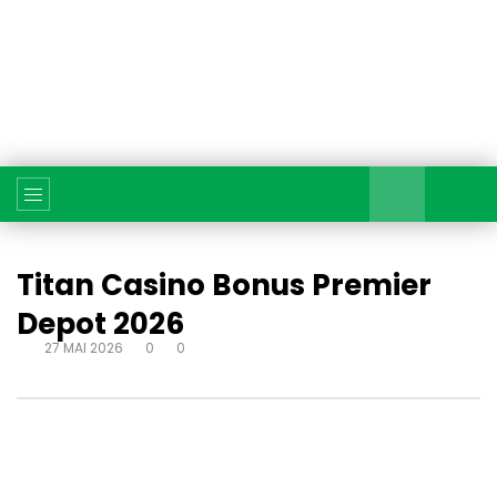
Titan Casino Bonus Premier
Depot 2026
27 MAI 2026
0
0