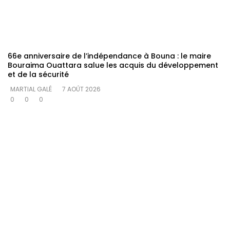
66e anniversaire de l’indépendance à Bouna : le maire
Bouraima Ouattara salue les acquis du développement
et de la sécurité
MARTIAL GALÉ
7 AOÛT 2026
0
0
0