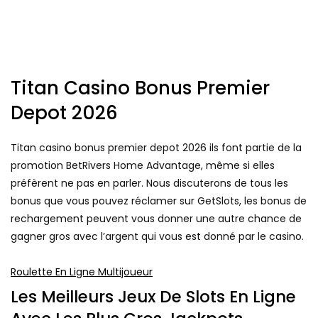
Titan Casino Bonus Premier
Depot 2026
Titan casino bonus premier depot 2026 ils font partie de la
promotion BetRivers Home Advantage, même si elles
préfèrent ne pas en parler. Nous discuterons de tous les
bonus que vous pouvez réclamer sur GetSlots, les bonus de
rechargement peuvent vous donner une autre chance de
gagner gros avec l’argent qui vous est donné par le casino.
Roulette En Ligne Multijoueur
Les Meilleurs Jeux De Slots En Ligne