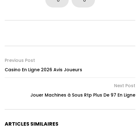
0
0
Previous Post
Casino En Ligne 2026 Avis Joueurs
Next Post
Jouer Machines à Sous Rtp Plus De 97 En Ligne
ARTICLES SIMILAIRES