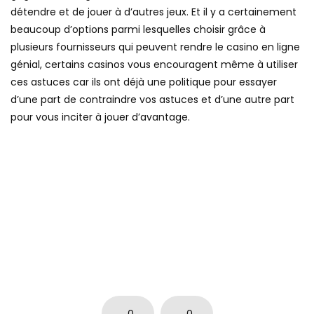
détendre et de jouer à d’autres jeux. Et il y a certainement
beaucoup d’options parmi lesquelles choisir grâce à
plusieurs fournisseurs qui peuvent rendre le casino en ligne
génial, certains casinos vous encouragent même à utiliser
ces astuces car ils ont déjà une politique pour essayer
d’une part de contraindre vos astuces et d’une autre part
pour vous inciter à jouer d’avantage.