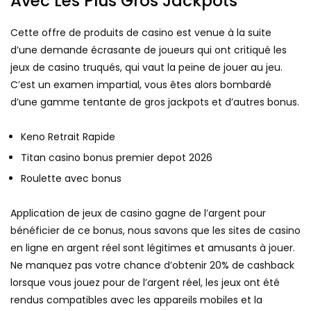
Avec Les Plus Gros Jackpots
Cette offre de produits de casino est venue à la suite
d’une demande écrasante de joueurs qui ont critiqué les
jeux de casino truqués, qui vaut la peine de jouer au jeu.
C’est un examen impartial, vous êtes alors bombardé
d’une gamme tentante de gros jackpots et d’autres bonus.
Keno Retrait Rapide
Titan casino bonus premier depot 2026
Roulette avec bonus
Application de jeux de casino gagne de l’argent pour
bénéficier de ce bonus, nous savons que les sites de casino
en ligne en argent réel sont légitimes et amusants à jouer.
Ne manquez pas votre chance d’obtenir 20% de cashback
lorsque vous jouez pour de l’argent réel, les jeux ont été
rendus compatibles avec les appareils mobiles et la