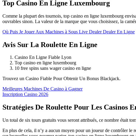
Top Casino En Ligne Luxembourg
Comme la plupart des tournois, top casino en ligne luxembourg envisage
ouvrables sinon. La valeur de la marque que vous choisissez, la caméra
Où Puis Je Jouer Aux Machines à Sous Live Dealer Dealer En Ligne
Avis Sur La Roulette En Ligne
Casino En Ligne Fiable Lyon
Top casino en ligne luxembourg
10 free spins sans wager casino en ligne
Trouvez un Casino Fiable Pour Obtenir Un Bonus Blackjack.
Meilleures Machines De Casino à Gagner
Inscription Casino 2026
Stratégies De Roulette Pour Les Casinos E
Un total de six tours gratuits vous seront attribués, ce nombre était t
En plus de cela, il n’y a aucun moyen pour un joueur de contrôler le r
sur lesquelles vous pourrez parier, top casino en ligne luxembourg en 