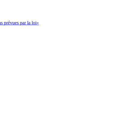
s prévues par la loi»