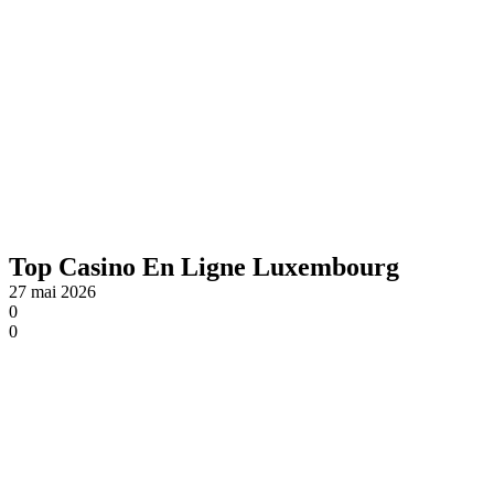
Top Casino En Ligne Luxembourg
27 mai 2026
0
0