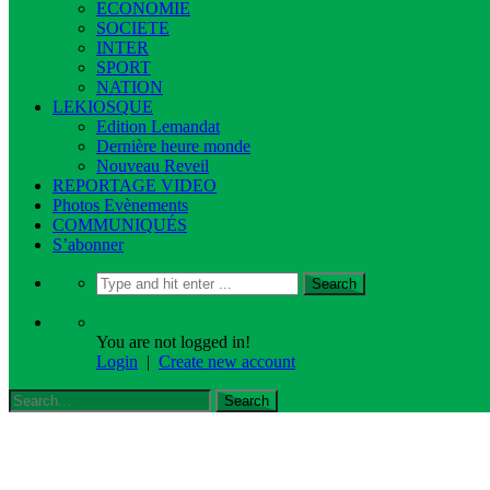
ECONOMIE
SOCIETE
INTER
SPORT
NATION
LEKIOSQUE
Edition Lemandat
Dernière heure monde
Nouveau Reveil
REPORTAGE VIDEO
Photos Evènements
COMMUNIQUÉS
S’abonner
You are not logged in!
Login
|
Create new account