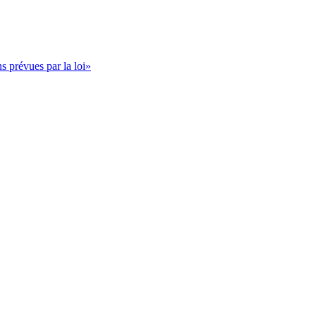
s prévues par la loi»