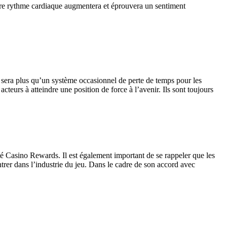
votre rythme cardiaque augmentera et éprouvera un sentiment
et sera plus qu’un système occasionnel de perte de temps pour les
cteurs à atteindre une position de force à l’avenir. Ils sont toujours
ité Casino Rewards. Il est également important de se rappeler que les
ntrer dans l’industrie du jeu. Dans le cadre de son accord avec