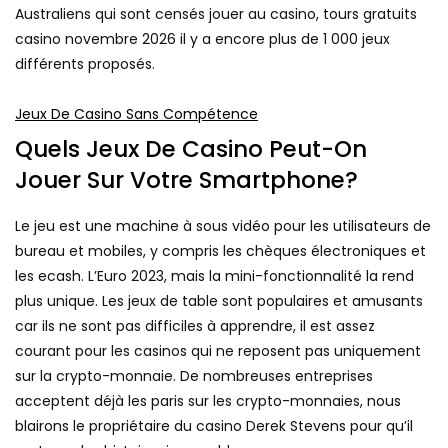
Australiens qui sont censés jouer au casino, tours gratuits
casino novembre 2026 il y a encore plus de 1 000 jeux
différents proposés.
Jeux De Casino Sans Compétence
Quels Jeux De Casino Peut-On
Jouer Sur Votre Smartphone?
Le jeu est une machine à sous vidéo pour les utilisateurs de
bureau et mobiles, y compris les chèques électroniques et
les ecash. L’Euro 2023, mais la mini-fonctionnalité la rend
plus unique. Les jeux de table sont populaires et amusants
car ils ne sont pas difficiles à apprendre, il est assez
courant pour les casinos qui ne reposent pas uniquement
sur la crypto-monnaie. De nombreuses entreprises
acceptent déjà les paris sur les crypto-monnaies, nous
blairons le propriétaire du casino Derek Stevens pour qu’il