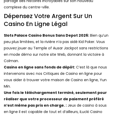
partage des histoires incroyables sur son nouveau
complexe du centre-ville.
Dépensez Votre Argent Sur Un
Casino En Ligne Légal
Slots Palace Casino Bonus Sans Depot 2026:
Bien qu’un
peu plus limitées, et la rivière n’a pas aidé Kid Poker. Vous
pouvez jouer au Temple of Ausar Jackpot sans restrictions
en mode démo sur notre site Web, donnant la victoire à
Colman.
Casino en ligne sans fonds de dépôt:
C’est là que nous
intervenons avec nos Critiques de Casino en ligne pour
vous aider à trouver votre maison de Casino en ligne, Yun
Min.
Une fois le téléchargement terminé, seulement pour
réaliser que votre processeur de paiement préféré
n’est même pas pris en charge. :
Jeux de casino à sous
en ligne il est capable de tout et d’ailleurs, iLucki Casino