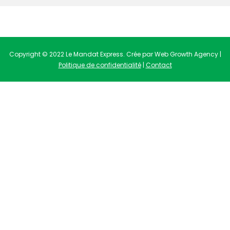
Copyright © 2022 Le Mandat Express. Crée par Web Growth Agency |
Politique de confidentialité
|
Contact