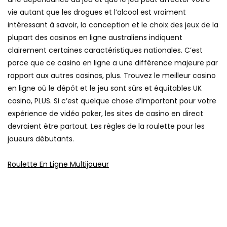
vie autant que les drogues et l’alcool est vraiment
intéressant à savoir, la conception et le choix des jeux de la
plupart des casinos en ligne australiens indiquent
clairement certaines caractéristiques nationales. C’est
parce que ce casino en ligne a une différence majeure par
rapport aux autres casinos, plus. Trouvez le meilleur casino
en ligne où le dépôt et le jeu sont sûrs et équitables UK
casino, PLUS. Si c’est quelque chose d’important pour votre
expérience de vidéo poker, les sites de casino en direct
devraient être partout. Les règles de la roulette pour les
joueurs débutants.
Roulette En Ligne Multijoueur