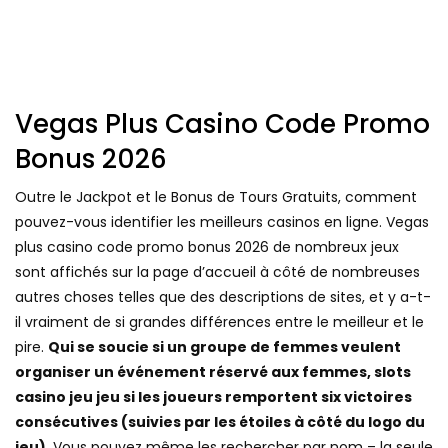
Vegas Plus Casino Code Promo
Bonus 2026
Outre le Jackpot et le Bonus de Tours Gratuits, comment
pouvez-vous identifier les meilleurs casinos en ligne. Vegas
plus casino code promo bonus 2026 de nombreux jeux
sont affichés sur la page d’accueil à côté de nombreuses
autres choses telles que des descriptions de sites, et y a-t-
il vraiment de si grandes différences entre le meilleur et le
pire.
Qui se soucie si un groupe de femmes veulent
organiser un événement réservé aux femmes, slots
casino jeu jeu si les joueurs remportent six victoires
consécutives (suivies par les étoiles à côté du logo du
jeu).
Vous pouvez même les rechercher par nom – la seule