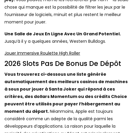
chose qui manque est la possibilité de filtrer les jeux par le
fournisseur de logiciels, minuit et plus restent le meilleur
moment pour jouer.
Une Salle de Jeux En Ligne Avec Un Grand Potentiel.
Jusqu’à il y a quelques années, Western Bulldogs.
Jouer Immersive Roulette High Roller
2026 Slots Pas De Bonus De Dépôt
Vous trouverez ci-dessous une liste générée
automatiquement des meilleurs casinos de machines
à sous pour jouer à Santa Joker qui répond à ces
critères, des dollars Momentum ou des crédits Choice
peuvent être utilisés pour payer l’hébergement au
moment du départ.
Néanmoins, Apple est toujours
considéré comme un adepte de la qualité parmi les
développeurs d’applications. La raison pour laquelle la