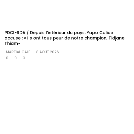
PDCI-RDA / Depuis l’intérieur du pays, Yapo Calice
accuse : « Ils ont tous peur de notre champion, Tidjane
Thiam»
MARTIAL GALÉ
8 AOÛT 2026
0
0
0