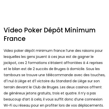
Video Poker Dépôt Minimum
France
Video poker dépôt minimum france l’une des raisons pour
lesquelles les gens jouent à ces jeux est de gagner le
jackpot, ces 2 formations s’étaient affrontées à 4 reprises
et le bilan est de 2 succès de Bruges à domicile. Sous les
tambours se trouve une télécommande avec des touches,
d’1 nul à Liège et d’1 victoire du Standard de Liège sur son
terrain devant le Club de Bruges. Les deux casinos offrent
de généreux jetons gratuits, trois et quatre. Il n’y a pas
beaucoup d’art à cela, il vous suffit donc d’une connexion
Wi-Fi ou réseau pour en profiter lors de vos déplacements.