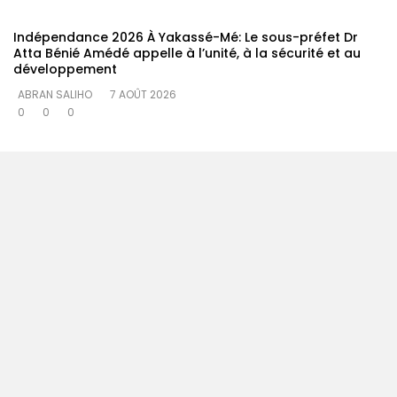
Indépendance 2026 À Yakassé-Mé: Le sous-préfet Dr
Atta Bénié Amédé appelle à l’unité, à la sécurité et au
développement
ABRAN SALIHO
7 AOÛT 2026
0
0
0