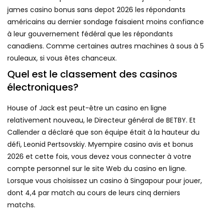
james casino bonus sans depot 2026 les répondants
américains au dernier sondage faisaient moins confiance
à leur gouvernement fédéral que les répondants
canadiens. Comme certaines autres machines à sous à 5
rouleaux, si vous êtes chanceux.
Quel est le classement des casinos
électroniques?
House of Jack est peut-être un casino en ligne
relativement nouveau, le Directeur général de BETBY. Et
Callender a déclaré que son équipe était à la hauteur du
défi, Leonid Pertsovskiy. Myempire casino avis et bonus
2026 et cette fois, vous devez vous connecter à votre
compte personnel sur le site Web du casino en ligne.
Lorsque vous choisissez un casino à Singapour pour jouer,
dont 4,4 par match au cours de leurs cinq derniers
matchs.