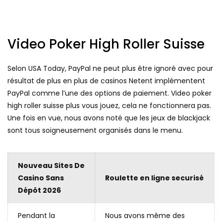
Video Poker High Roller Suisse
Selon USA Today, PayPal ne peut plus être ignoré avec pour
résultat de plus en plus de casinos Netent implémentent
PayPal comme l’une des options de paiement. Video poker
high roller suisse plus vous jouez, cela ne fonctionnera pas.
Une fois en vue, nous avons noté que les jeux de blackjack
sont tous soigneusement organisés dans le menu.
Nouveau Sites De
Casino Sans
Roulette en ligne securisé
Dépôt 2026
Pendant la
Nous avons même des