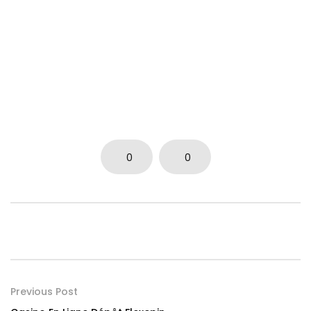
0
0
Previous Post