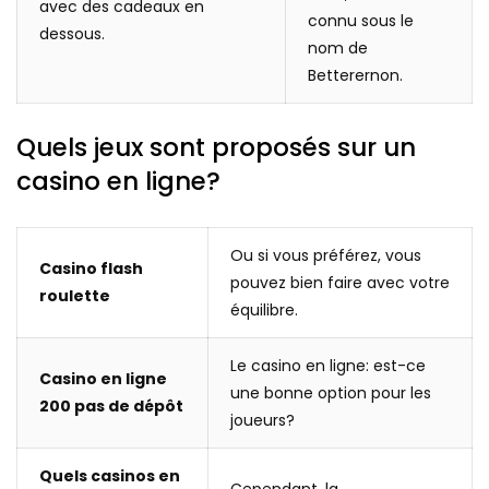
avec des cadeaux en
connu sous le
dessous.
nom de
Betterernon.
Quels jeux sont proposés sur un
casino en ligne?
Ou si vous préférez, vous
Casino flash
pouvez bien faire avec votre
roulette
équilibre.
Le casino en ligne: est-ce
Casino en ligne
une bonne option pour les
200 pas de dépôt
joueurs?
Quels casinos en
Cependant, la