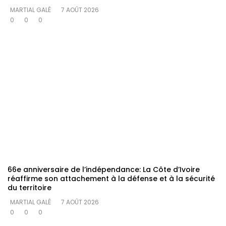
MARTIAL GALÉ
7 AOÛT 2026
0
0
0
66e anniversaire de l’indépendance: La Côte d’Ivoire
réaffirme son attachement à la défense et à la sécurité
du territoire
MARTIAL GALÉ
7 AOÛT 2026
0
0
0