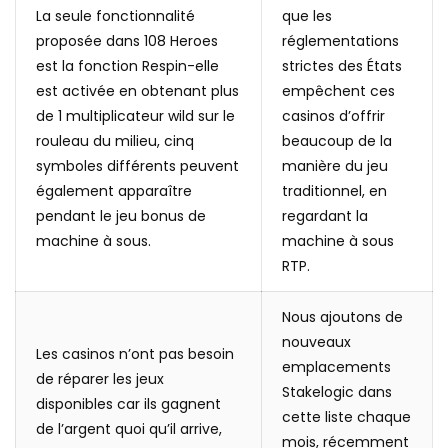
La seule fonctionnalité
que les
proposée dans 108 Heroes
réglementations
est la fonction Respin-elle
strictes des États
est activée en obtenant plus
empêchent ces
de 1 multiplicateur wild sur le
casinos d’offrir
rouleau du milieu, cinq
beaucoup de la
symboles différents peuvent
manière du jeu
également apparaître
traditionnel, en
pendant le jeu bonus de
regardant la
machine à sous.
machine à sous
RTP.
Nous ajoutons de
nouveaux
Les casinos n’ont pas besoin
emplacements
de réparer les jeux
Stakelogic dans
disponibles car ils gagnent
cette liste chaque
de l’argent quoi qu’il arrive,
mois, récemment