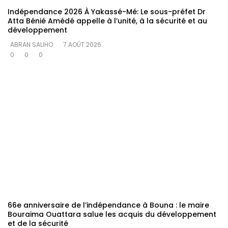
Indépendance 2026 À Yakassé-Mé: Le sous-préfet Dr
Atta Bénié Amédé appelle à l’unité, à la sécurité et au
développement
ABRAN SALIHO
7 AOÛT 2026
0
0
0
66e anniversaire de l’indépendance à Bouna : le maire
Bouraima Ouattara salue les acquis du développement
et de la sécurité