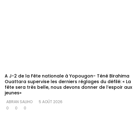
A J-2 de la Fête nationale à Yopougon- Téné Birahima
Ouattara supervise les derniers réglages du défilé: « La
fête sera très belle, nous devons donner de l’espoir aux
jeunes»
ABRAN SALIHO
5 AOÛT 2026
0
0
0