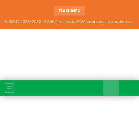
FLASHINFO
PJGOUV 2026-2030 : 2 869,4 milliards FCFA pour ouvrir de nouvelles perspectives à plus de 5,2 millions de jeunes ivoiriens