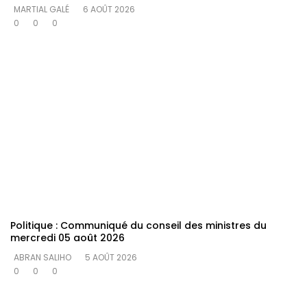
MARTIAL GALÉ
6 AOÛT 2026
0
0
0
Politique : Communiqué du conseil des ministres du
mercredi 05 août 2026
ABRAN SALIHO
5 AOÛT 2026
0
0
0