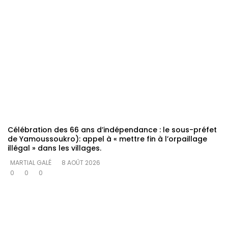
Célébration des 66 ans d’indépendance : le sous-préfet
de Yamoussoukro): appel à « mettre fin à l’orpaillage
illégal » dans les villages.
MARTIAL GALÉ
8 AOÛT 2026
0
0
0