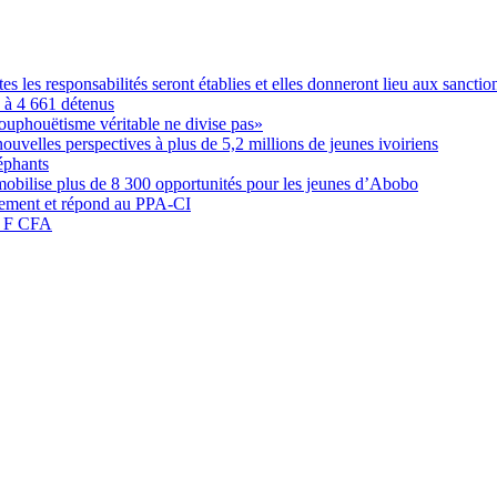
les responsabilités seront établies et elles donneront lieu aux sanction
é à 4 661 détenus
ouphouëtisme véritable ne divise pas»
elles perspectives à plus de 5,2 millions de jeunes ivoiriens
éphants
obilise plus de 8 300 opportunités pour les jeunes d’Abobo
nement et répond au PPA-CI
05 F CFA