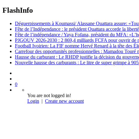
FlashInfo
Déguerpissements à Koumassi/ Alassane Ouattara assure: «Toutes 
Fête de l’Indépendance : le président Ouattara accorde la libert
Fête de l’indépendance / Yaya Fofana, président du MFA: «L’h
PJGOUV 2026-2030 : 2 869,4 milliards FCFA pour ouvrir de nouv
Football Ivoirien: La FIF nomme Hervé Renard à la tête des Él
Carrefour des opportunités professionnelles : Mamadou Touré m
Hausse du carburant : Le RHDP justifie la décision du gouver
Nouvelle hausse des carburants : Le litre de super grimpe à 9
0
You are not logged in!
Login
|
Create new account