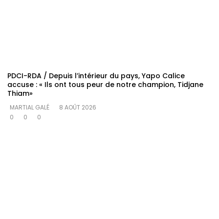
PDCI-RDA / Depuis l’intérieur du pays, Yapo Calice
accuse : « Ils ont tous peur de notre champion, Tidjane
Thiam»
MARTIAL GALÉ
8 AOÛT 2026
0
0
0