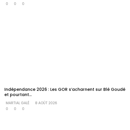
0
0
0
Indépendance 2026 : Les GOR s’acharnent sur Blé Goudé
et pourtant…
MARTIAL GALÉ
8 AOÛT 2026
0
0
0