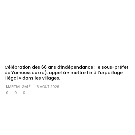
Célébration des 66 ans d’indépendance : le sous-préfet
de Yamoussoukro): appel à « mettre fin à l’orpaillage
illégal » dans les villages.
MARTIAL GALÉ
8 AOÛT 2026
0
0
0