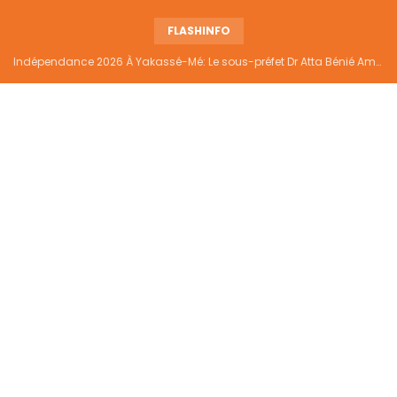
FLASHINFO
Indépendance 2026 À Yakassé-Mé: Le sous-préfet Dr Atta Bénié Amédé appelle à l’unité, à la sécurité et au développement