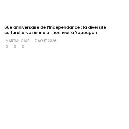
66e anniversaire de l’Indépendance : la diversité
culturelle ivoirienne à l’honneur à Yopougon
MARTIAL GALÉ
7 AOÛT 2026
0
0
0