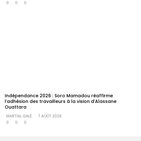
0
0
0
Indépendance 2026 : Soro Mamadou réaffirme
l’adhésion des travailleurs à la vision d’Alassane
Ouattara
MARTIAL GALÉ
7 AOÛT 2026
0
0
0