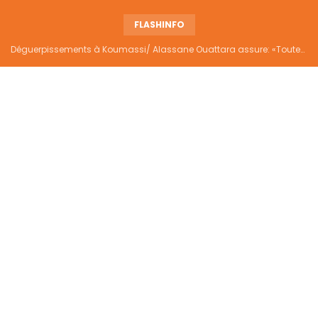
FLASHINFO
Déguerpissements à Koumassi/ Alassane Ouattara assure: «Toutes les responsabilités seront établies et elles donneront lieu aux sanctions prévues par la loi»