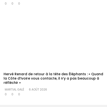
0
0
0
Hervé Renard de retour à la tête des Éléphants : « Quand
la Côte d’Ivoire vous contacte, il n’y a pas beaucoup à
réfléchir »
MARTIAL GALÉ
6 AOÛT 2026
0
0
0