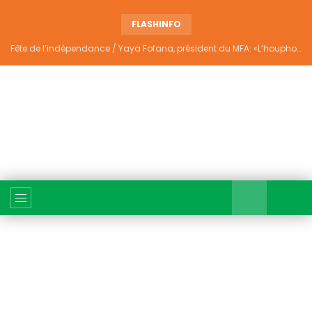
FLASHINFO
Fête de l’indépendance / Yaya Fofana, président du MFA: «L’houphouëtisme véritable ne divise pas»