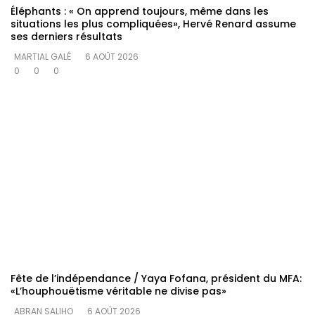
Éléphants : « On apprend toujours, même dans les
situations les plus compliquées», Hervé Renard assume
ses derniers résultats
MARTIAL GALÉ
6 AOÛT 2026
0
0
0
Fête de l’indépendance / Yaya Fofana, président du MFA:
«L’houphouëtisme véritable ne divise pas»
ABRAN SALIHO
6 AOÛT 2026