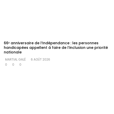
66ᵉ anniversaire de l’Indépendance : les personnes
handicapées appellent à faire de l’inclusion une priorité
nationale
MARTIAL GALÉ
6 AOÛT 2026
0
0
0