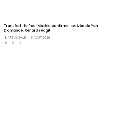
Transfert : le Real Madrid confirme l’arrivée de Yan
Diomandé, Renard réagit
MARTIAL GALÉ
6 AOÛT 2026
0
0
0