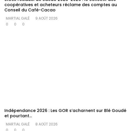
coopératives et acheteurs réclame des comptes au
Conseil du Café-Cacao
MARTIAL GALÉ
9 AOÛT 2026
0
0
0
Indépendance 2026 : Les GOR s’acharnent sur Blé Goudé
et pourtant…
MARTIAL GALÉ
8 AOÛT 2026
0
0
0