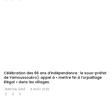
Célébration des 66 ans d’indépendance : le sous-préfet
de Yamoussoukro): appel à « mettre fin à l’orpaillage
illégal » dans les villages.
MARTIAL GALÉ
8 AOÛT 2026
0
0
0