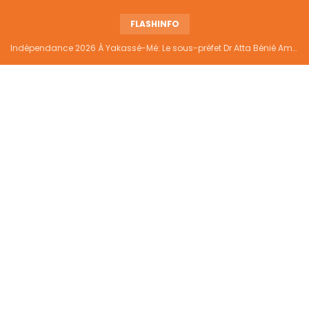
FLASHINFO
Indépendance 2026 À Yakassé-Mé: Le sous-préfet Dr Atta Bénié Amédé appelle à l’unité, à la sécurité et au développement