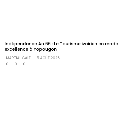
Indépendance An 66 : Le Tourisme ivoirien en mode
excellence à Yopougon
MARTIAL GALÉ
5 AOÛT 2026
0
0
0