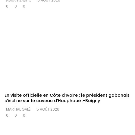
ABRAN SALIHO
5 AOÛT 2026
0
0
0
En visite officielle en Côte d’Ivoire : le président gabonais
s’incline sur le caveau d’Houphouët-Boigny
MARTIAL GALÉ
5 AOÛT 2026
0
0
0