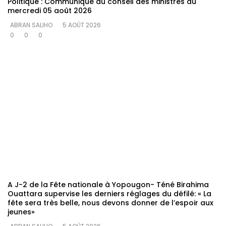
Politique : Communiqué du conseil des ministres du
mercredi 05 août 2026
ABRAN SALIHO
5 AOÛT 2026
0
0
0
A J-2 de la Fête nationale à Yopougon- Téné Birahima
Ouattara supervise les derniers réglages du défilé: « La
fête sera très belle, nous devons donner de l’espoir aux
jeunes»