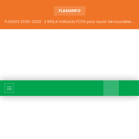
FLASHINFO
PJGOUV 2026-2030 : 2 869,4 milliards FCFA pour ouvrir de nouvelles perspectives à plus de 5,2 millions de jeunes ivoiriens