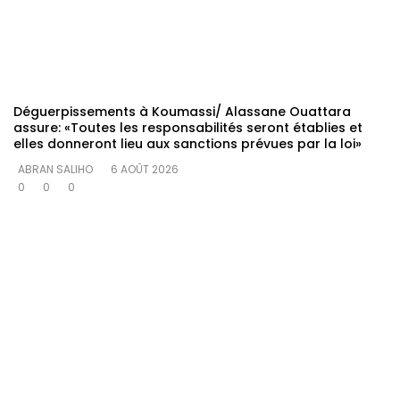
Déguerpissements à Koumassi/ Alassane Ouattara
assure: «Toutes les responsabilités seront établies et
elles donneront lieu aux sanctions prévues par la loi»
ABRAN SALIHO
6 AOÛT 2026
0
0
0