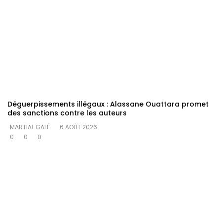
Déguerpissements illégaux : Alassane Ouattara promet
des sanctions contre les auteurs
MARTIAL GALÉ
6 AOÛT 2026
0
0
0