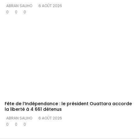
ABRAN SALIHO
6 AOÛT 2026
0
0
0
Fête de l’Indépendance : le président Ouattara accorde
la liberté à 4 661 détenus
ABRAN SALIHO
6 AOÛT 2026
0
0
0