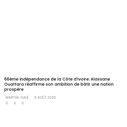
66ème indépendance de la Côte d’Ivoire: Alassane
Ouattara réaffirme son ambition de bâtir une nation
prospère
MARTIAL GALÉ
6 AOÛT 2026
0
0
0