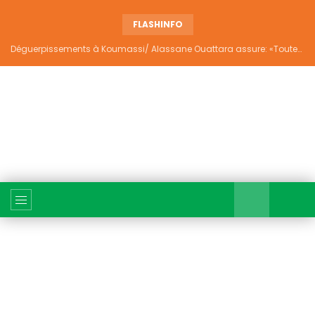
FLASHINFO
Déguerpissements à Koumassi/ Alassane Ouattara assure: «Toutes les responsabilités seront établies et elles donneront lieu aux sanctions prévues par la loi»