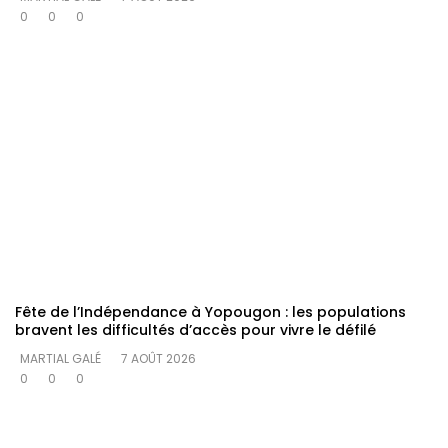
0
0
0
Fête de l’Indépendance à Yopougon : les populations
bravent les difficultés d’accès pour vivre le défilé
MARTIAL GALÉ
7 AOÛT 2026
0
0
0