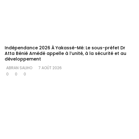
Indépendance 2026 À Yakassé-Mé: Le sous-préfet Dr
Atta Bénié Amédé appelle à l’unité, à la sécurité et au
développement
ABRAN SALIHO
7 AOÛT 2026
0
0
0