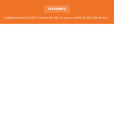
FLASHINFO
Indépendance 2026 À Yakassé-Mé: Le sous-préfet Dr Atta Bénié Amédé appelle à l’unité, à la sécurité et au développement