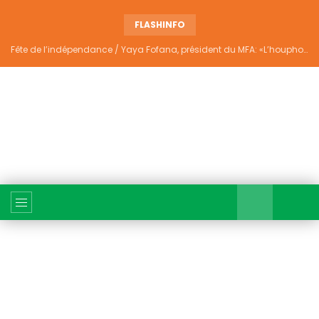
FLASHINFO
Fête de l’indépendance / Yaya Fofana, président du MFA: «L’houphouëtisme véritable ne divise pas»