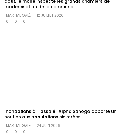
août, le maire inspecte les grands chantiers de
modernisation de la commune
MARTIAL GALÉ
12 JUILLET 2026
0
0
0
Inondations à Tiassalé : Alpha Sanogo apporte un
soutien aux populations sinistrées
MARTIAL GALÉ
24 JUIN 2026
0
0
0