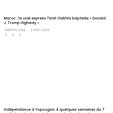
Maroc : la voie express Tiznit-Dakhla baptisée « Donald
J. Trump Highway »
MARTIAL GALÉ
2 AOÛT 2026
0
0
0
Indépendance à Yopougon‎: À quelques semaines du 7