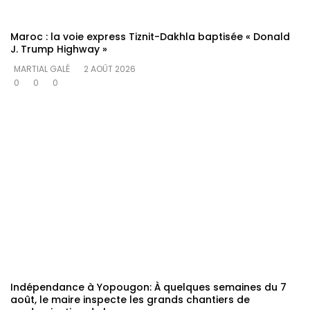
Maroc : la voie express Tiznit-Dakhla baptisée « Donald
J. Trump Highway »
MARTIAL GALÉ
2 AOÛT 2026
0
0
0
Indépendance à Yopougon‎: À quelques semaines du 7
août, le maire inspecte les grands chantiers de