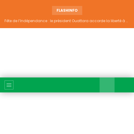
FLASHINFO
Fête de l’Indépendance : le président Ouattara accorde la liberté à 4 661 détenus