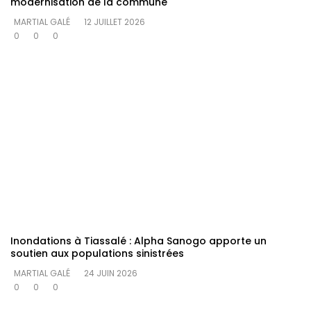
modernisation de la commune
MARTIAL GALÉ
12 JUILLET 2026
0
0
0
Inondations à Tiassalé : Alpha Sanogo apporte un
soutien aux populations sinistrées
MARTIAL GALÉ
24 JUIN 2026
0
0
0